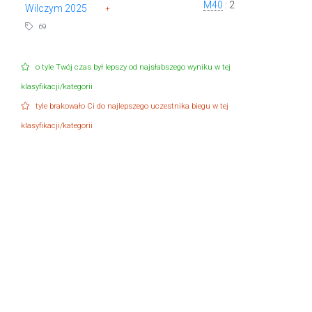
M40
: 2
Wilczym 2025
+
69
o tyle Twój czas był lepszy od najsłabszego wyniku w tej
klasyfikacji/kategorii
tyle brakowało Ci do najlepszego uczestnika biegu w tej
klasyfikacji/kategorii