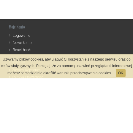
Moje Konto
Logowanie
Nowe konto
Reset hasła
Używamy plików cookies, aby ułatwić Ci korzystanie z naszego serwisu oraz do
Informacje
celów statystycznych. Pamiętaj, że za pomocą ustawień przeglądarki internetowej
Zasady Rejestracji
możesz samodzielnie określić warunki przechowywania cookies.
OK
Polityka Prywatności
Kontakt
Język
Metody płatności