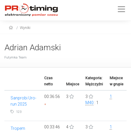
Wyniki
Adrian Adamski
Futymka Team
Czas
Kategoria:
Miejsce
netto
Miejsce
Mężczyźni
w grupie
00:36:56
3
3
1
Sanprobi Uro-
M40
: 1
run 2025
+
123
00:33:46
4
3
1
Tropem