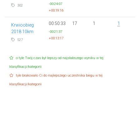
-00:24:07
302
+00:19:16
00:50:33
17
1
1
Krwioobieg
2018 10km
-00:21:37
+00:13:17
527
o tyle Twój czas był lepszy od najsłabszego wyniku w tej
klasyfikacji/kategorii
tyle brakowało Ci do najlepszego uczestnika biegu w tej
klasyfikacji/kategorii