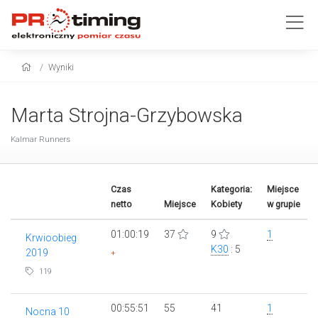
Wyniki
Marta Strojna-Grzybowska
Kalmar Runners
Czas
Kategoria:
Miejsce
netto
Miejsce
Kobiety
w grupie
01:00:19
37
9
1
Krwioobieg
K30
: 5
2019
+
119
00:55:51
55
41
1
Nocna 10