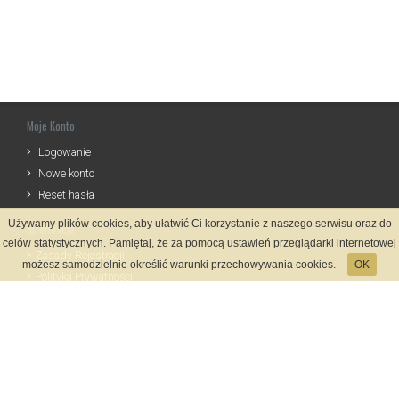
Moje Konto
Logowanie
Nowe konto
Reset hasła
Używamy plików cookies, aby ułatwić Ci korzystanie z naszego serwisu oraz do
Informacje
celów statystycznych. Pamiętaj, że za pomocą ustawień przeglądarki internetowej
Zasady Rejestracji
możesz samodzielnie określić warunki przechowywania cookies.
OK
Polityka Prywatności
Kontakt
Język