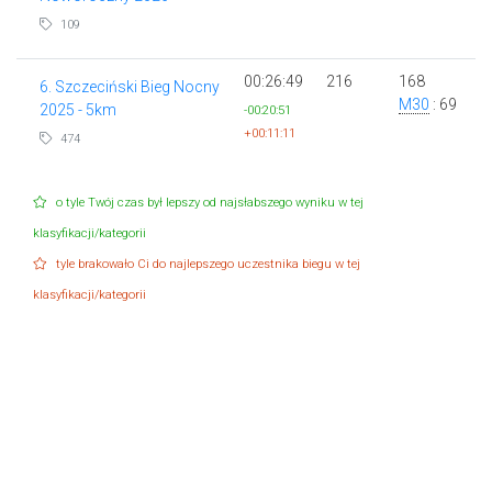
109
00:26:49
216
168
6. Szczeciński Bieg Nocny
M30
: 69
2025 - 5km
-00:20:51
+00:11:11
474
o tyle Twój czas był lepszy od najsłabszego wyniku w tej
klasyfikacji/kategorii
tyle brakowało Ci do najlepszego uczestnika biegu w tej
klasyfikacji/kategorii