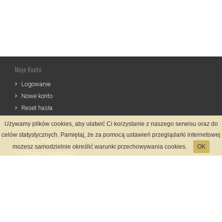
Moje Konto
Logowanie
Nowe konto
Reset hasła
Używamy plików cookies, aby ułatwić Ci korzystanie z naszego serwisu oraz do
Informacje
celów statystycznych. Pamiętaj, że za pomocą ustawień przeglądarki internetowej
Zasady Rejestracji
możesz samodzielnie określić warunki przechowywania cookies.
OK
Polityka Prywatności
Kontakt
Język