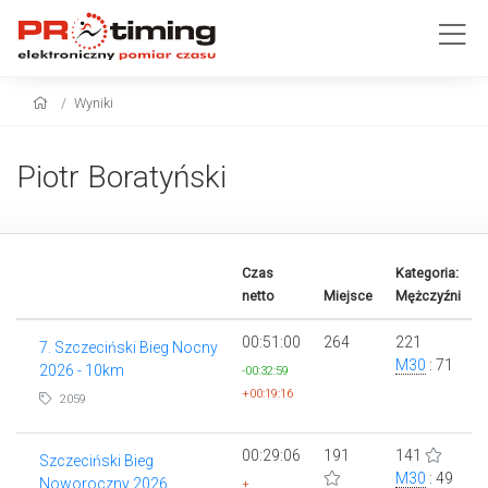
Wyniki
Piotr Boratyński
Czas
Kategoria:
netto
Miejsce
Mężczyźni
00:51:00
264
221
7. Szczeciński Bieg Nocny
M30
: 71
2026 - 10km
-00:32:59
+00:19:16
2059
00:29:06
191
141
Szczeciński Bieg
M30
: 49
Noworoczny 2026
+