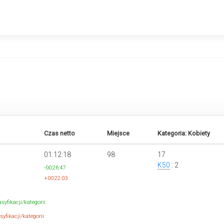
Czas netto
Miejsce
Kategoria: Kobiety
01:12:18
98
17
K50
: 2
-00:26:47
+00:22:03
syfikacji/kategorii
yfikacji/kategorii