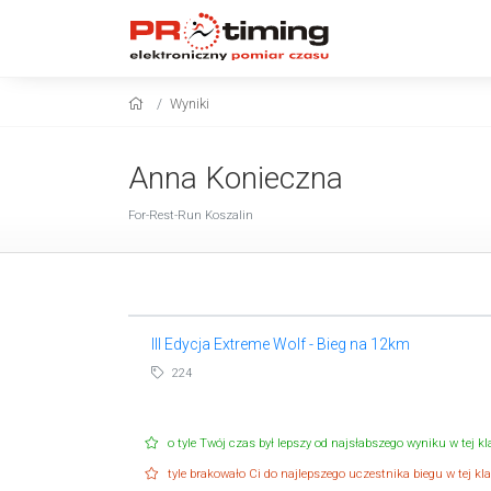
Wyniki
Anna Konieczna
For-Rest-Run Koszalin
III Edycja Extreme Wolf - Bieg na 12km
224
o tyle Twój czas był lepszy od najsłabszego wyniku w tej kla
tyle brakowało Ci do najlepszego uczestnika biegu w tej klas