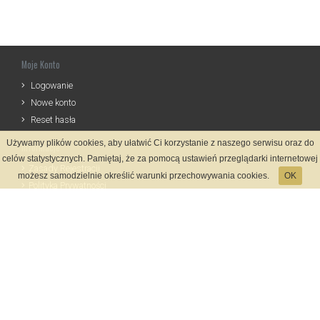
Moje Konto
Logowanie
Nowe konto
Reset hasła
Używamy plików cookies, aby ułatwić Ci korzystanie z naszego serwisu oraz do
Informacje
celów statystycznych. Pamiętaj, że za pomocą ustawień przeglądarki internetowej
Zasady Rejestracji
możesz samodzielnie określić warunki przechowywania cookies.
OK
Polityka Prywatności
Kontakt
Język
Metody płatności