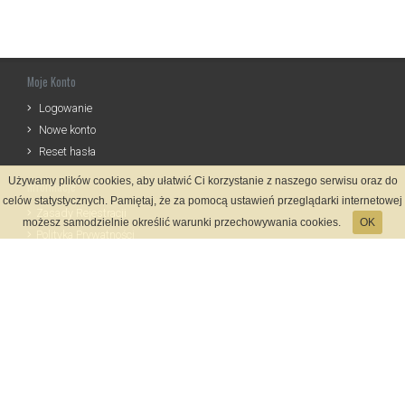
Moje Konto
Logowanie
Nowe konto
Reset hasła
Używamy plików cookies, aby ułatwić Ci korzystanie z naszego serwisu oraz do
Informacje
celów statystycznych. Pamiętaj, że za pomocą ustawień przeglądarki internetowej
Zasady Rejestracji
możesz samodzielnie określić warunki przechowywania cookies.
OK
Polityka Prywatności
Kontakt
Język
Metody płatności