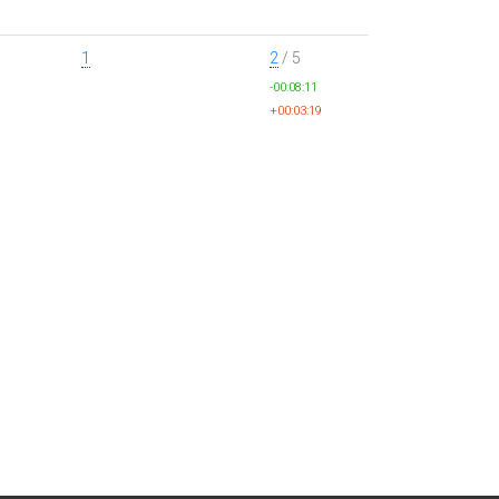
1
2
/ 5
-00:08:11
+00:03:19