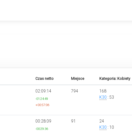
Czas netto
Miejsce
Kategoria: Kobiety
02:09:14
794
168
K30
: 53
-01:24:49
+00:57:06
00:28:09
91
24
K30
: 10
-00:29:36