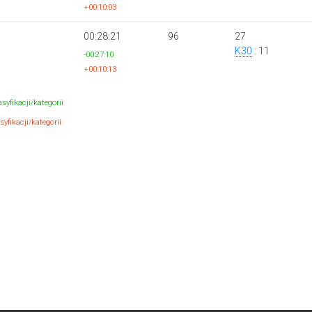
+00:10:03
00:28:21
96
27
K30
: 11
-00:27:10
+00:10:13
syfikacji/kategorii
yfikacji/kategorii