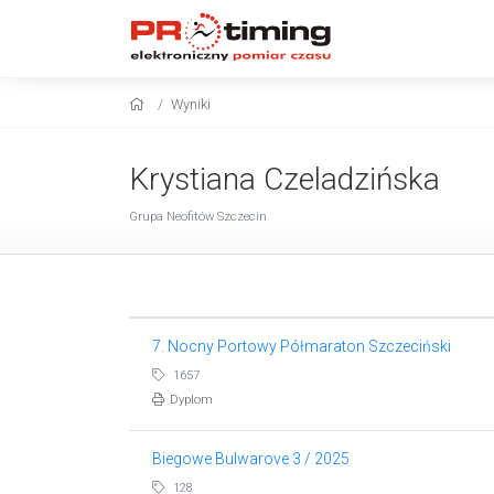
Wyniki
Krystiana Czeladzińska
Grupa Neofitów Szczecin
7. Nocny Portowy Półmaraton Szczeciński
1657
Dyplom
Biegowe Bulwarove 3 / 2025
128