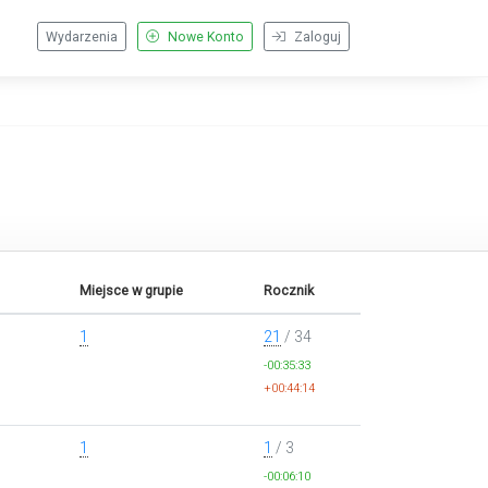
Wydarzenia
Nowe Konto
Zaloguj
Miejsce w grupie
Rocznik
1
21
/ 34
-00:35:33
+00:44:14
1
1
/ 3
-00:06:10