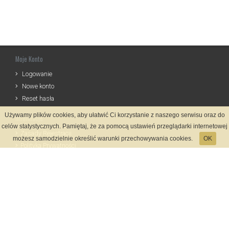
Moje Konto
Logowanie
Nowe konto
Reset hasła
Używamy plików cookies, aby ułatwić Ci korzystanie z naszego serwisu oraz do
Informacje
celów statystycznych. Pamiętaj, że za pomocą ustawień przeglądarki internetowej
Zasady Rejestracji
możesz samodzielnie określić warunki przechowywania cookies.
OK
Polityka Prywatności
Kontakt
Język
Metody płatności