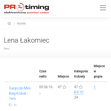
Wyniki
Lena Łakomiec
Pani
Miejsce
Czas
Kategoria:
w
netto
Miejsce
Kobiety
grupie
00:06:16
47
47
1
Sanprobi Mini
K9-10
:
Bieg Kobiet -
+
24
1km
12