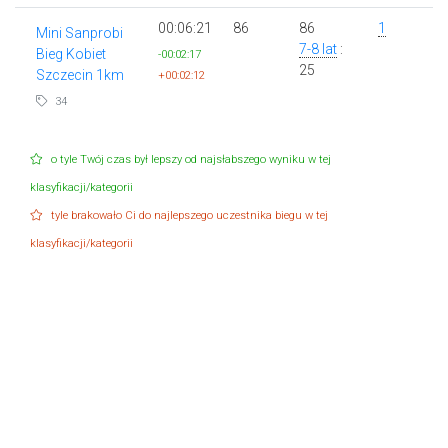
00:06:21
86
86
1
Mini Sanprobi
7-8 lat
:
Bieg Kobiet
-00:02:17
25
Szczecin 1km
+00:02:12
34
o tyle Twój czas był lepszy od najsłabszego wyniku w tej
klasyfikacji/kategorii
tyle brakowało Ci do najlepszego uczestnika biegu w tej
klasyfikacji/kategorii