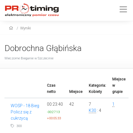
Wyniki
Dobrochna Głąbińska
Wieczorne Bieganie w Szczecinie
Miejsce
Czas
Kategoria:
w
netto
Miejsce
Kobiety
grupie
00:23:40
42
7
1
WOŚP - 18 Bieg
K30
: 4
Policz się z
-00:27:13
cukrzycą
+00:05:33
300