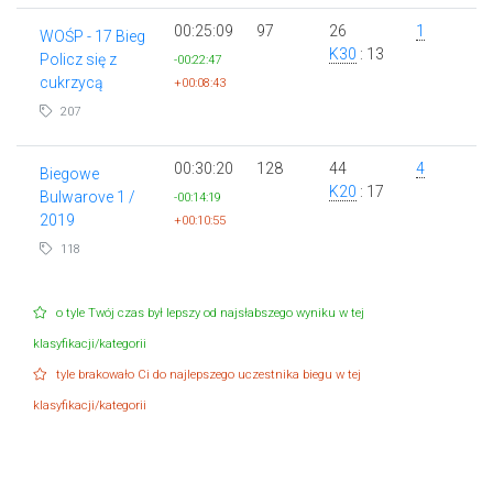
00:25:09
97
26
1
WOŚP - 17 Bieg
K30
: 13
Policz się z
-00:22:47
cukrzycą
+00:08:43
207
00:30:20
128
44
4
Biegowe
K20
: 17
Bulwarove 1 /
-00:14:19
2019
+00:10:55
118
o tyle Twój czas był lepszy od najsłabszego wyniku w tej
klasyfikacji/kategorii
tyle brakowało Ci do najlepszego uczestnika biegu w tej
klasyfikacji/kategorii