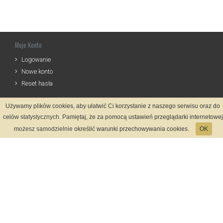
Moje Konto
Logowanie
Nowe konto
Reset hasła
Informacje
Używamy plików cookies, aby ułatwić Ci korzystanie z naszego serwisu oraz do
celów statystycznych. Pamiętaj, że za pomocą ustawień przeglądarki internetowej
Zasady Rejestracji
możesz samodzielnie określić warunki przechowywania cookies.
Polityka Prywatności
OK
Kontakt
Język
Metody płatności