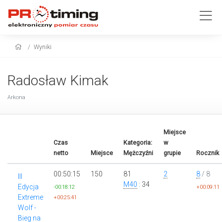
Wyniki
Radosław Kimak
Arkona
Miejsce
Czas
Kategoria:
w
netto
Miejsce
Mężczyźni
grupie
Rocznik
00:50:15
150
81
2
8
/ 8
III
M40
: 34
Edycja
-00:18:12
+00:09:11
Extreme
+00:25:41
Wolf -
Bieg na