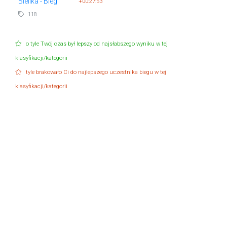
Bielika - Bieg
+00:27:53
118
o tyle Twój czas był lepszy od najsłabszego wyniku w tej
klasyfikacji/kategorii
tyle brakowało Ci do najlepszego uczestnika biegu w tej
klasyfikacji/kategorii