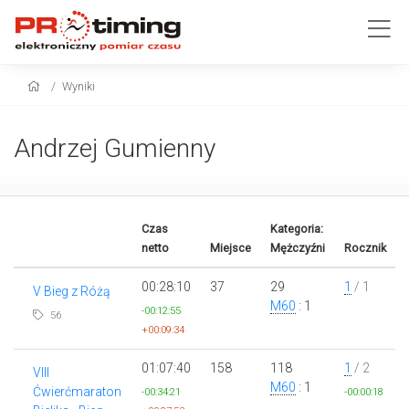
Wyniki
Andrzej Gumienny
Czas
Kategoria:
netto
Miejsce
Mężczyźni
Rocznik
00:28:10
37
29
1
/ 1
V Bieg z Różą
M60
: 1
-00:12:55
56
+00:09:34
01:07:40
158
118
1
/ 2
VIII
M60
: 1
Ćwierćmaraton
-00:34:21
-00:00:18