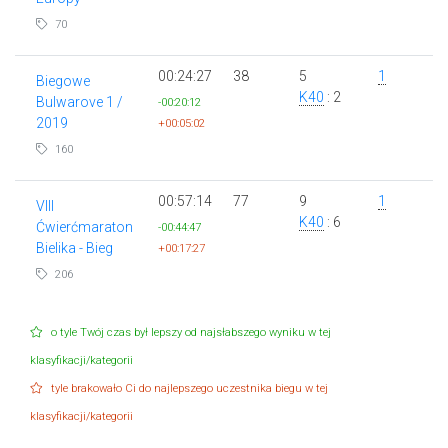
70
00:24:27
38
5
1
Biegowe
K40
: 2
Bulwarove 1 /
-00:20:12
2019
+00:05:02
160
00:57:14
77
9
1
VIII
K40
: 6
Ćwierćmaraton
-00:44:47
Bielika - Bieg
+00:17:27
206
o tyle Twój czas był lepszy od najsłabszego wyniku w tej
klasyfikacji/kategorii
tyle brakowało Ci do najlepszego uczestnika biegu w tej
klasyfikacji/kategorii