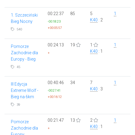
00:22:37
85
5
1
1. Szczeciński
K40
: 2
Bieg Nocny
-00:18:23
+00:05:57
540
00:24:13
19
1
1
Pomorze
K40
: 1
Zachodnie dla
+
Europy - Bieg
45
00:40:46
34
7
1
III Edycja
K40
: 3
Extreme Wolf -
-00:27:41
Bieg na 6km
+00:16:12
39
00:21:47
13
2
1
Pomorze
K40
: 1
Zachodnie dla
+
Europy