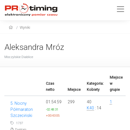
Wyniki
Aleksandra Mróz
Moczylskie Diablice
Miejsce
Czas
Kategoria:
w
netto
Miejsce
Kobiety
grupie
01:54:59
299
40
1
5. Nocny
K40
: 14
Półmaraton
-02:48:31
Szczeciński
+00:43:05
1737
Dyplom