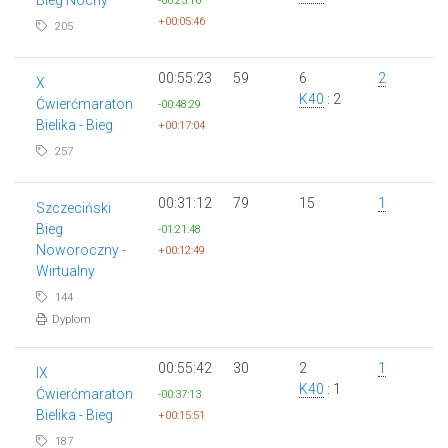
-00:23:16
+00:05:46
205
00:55:23
59
6
2
X
K40
: 2
Ćwierćmaraton
-00:48:29
Bielika - Bieg
+00:17:04
257
00:31:12
79
15
1
Szczeciński
Bieg
-01:21:48
Noworoczny -
+00:12:49
Wirtualny
144
Dyplom
00:55:42
30
2
1
IX
K40
: 1
Ćwierćmaraton
-00:37:13
Bielika - Bieg
+00:15:51
187