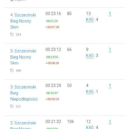
00:23:16
85
13
1
4. Szczeciński
K40
: 4
Bieg Nocny
-00:51:29
5km
+00:07:30
294
00:23:12
66
9
1
3. Szczeciński
K40
: 3
Bieg Nocny
-00:23:55
5km
+00:06:59
440
00:23:29
50
4
1
3. Szczeciński
K40
: 1
Bieg
-00:19:07
Niepodległości
+00:05:54
251
00:21:32
106
12
1
2. Szczeciński
K40
: 4
Bieg Nocny