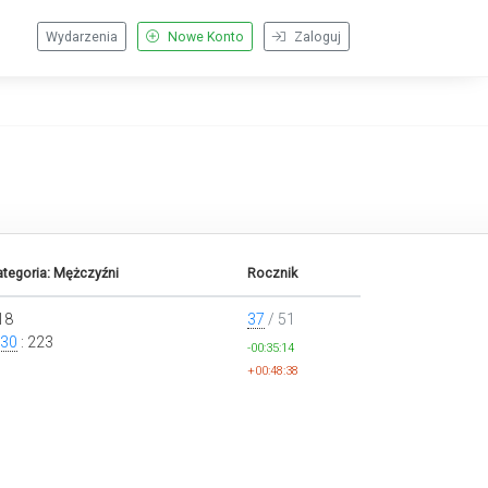
Wydarzenia
Nowe Konto
Zaloguj
tegoria: Mężczyźni
Rocznik
18
37
/ 51
30
: 223
-00:35:14
+00:48:38