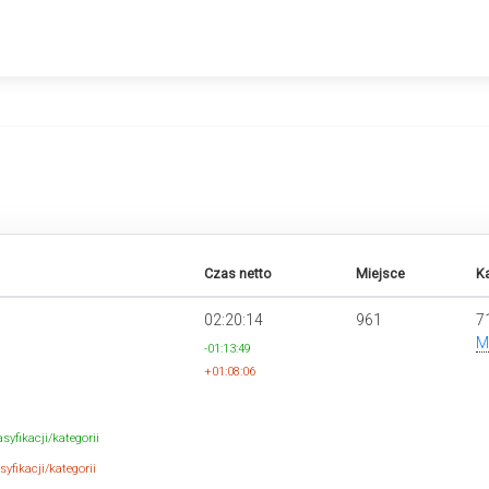
Czas netto
Miejsce
Ka
02:20:14
961
7
M
-01:13:49
+01:08:06
syfikacji/kategorii
yfikacji/kategorii