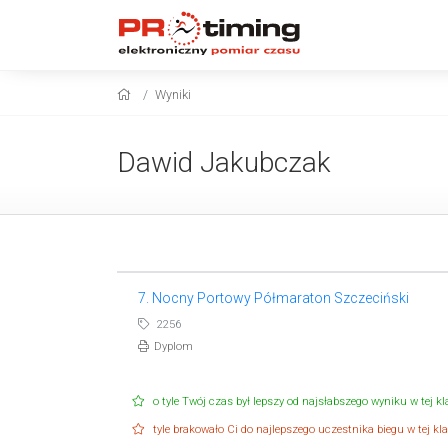
Wyniki
Dawid Jakubczak
7. Nocny Portowy Półmaraton Szczeciński
2256
Dyplom
o tyle Twój czas był lepszy od najsłabszego wyniku w tej kla
tyle brakowało Ci do najlepszego uczestnika biegu w tej klas