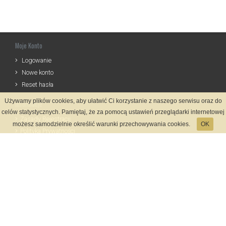
Moje Konto
Logowanie
Nowe konto
Reset hasła
Używamy plików cookies, aby ułatwić Ci korzystanie z naszego serwisu oraz do
Informacje
celów statystycznych. Pamiętaj, że za pomocą ustawień przeglądarki internetowej
Zasady Rejestracji
możesz samodzielnie określić warunki przechowywania cookies.
OK
Polityka Prywatności
Kontakt
Język
Metody płatności