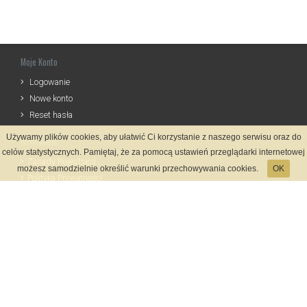
Moje Konto
Logowanie
Nowe konto
Reset hasła
Używamy plików cookies, aby ułatwić Ci korzystanie z naszego serwisu oraz do
Informacje
celów statystycznych. Pamiętaj, że za pomocą ustawień przeglądarki internetowej
Zasady Rejestracji
możesz samodzielnie określić warunki przechowywania cookies.
OK
Polityka Prywatności
Kontakt
Język
Metody płatności