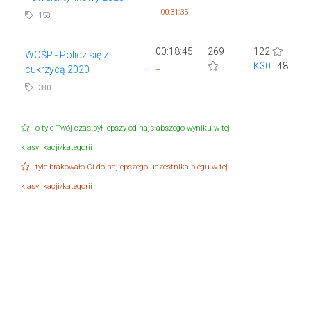
+00:31:35
158
00:18:45
269
122
WOŚP - Policz się z
K30
: 48
cukrzycą 2020
+
380
o tyle Twój czas był lepszy od najsłabszego wyniku w tej
klasyfikacji/kategorii
tyle brakowało Ci do najlepszego uczestnika biegu w tej
klasyfikacji/kategorii