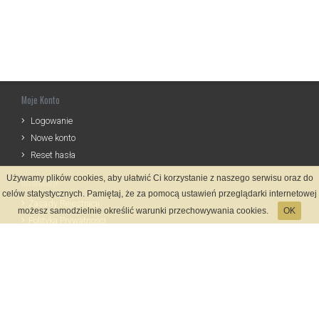
Moje Konto
Logowanie
Nowe konto
Reset hasła
Używamy plików cookies, aby ułatwić Ci korzystanie z naszego serwisu oraz do
Informacje
celów statystycznych. Pamiętaj, że za pomocą ustawień przeglądarki internetowej
Zasady Rejestracji
możesz samodzielnie określić warunki przechowywania cookies.
OK
Polityka Prywatności
Kontakt
Język