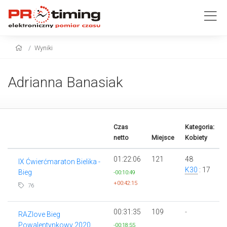
Wyniki
Adrianna Banasiak
Czas
Kategoria:
netto
Miejsce
Kobiety
01:22:06
121
48
IX Ćwierćmaraton Bielika -
K30
: 17
Bieg
-00:10:49
+00:42:15
76
00:31:35
109
-
RAZlove Bieg
Powalentynkowy 2020
-00:18:55