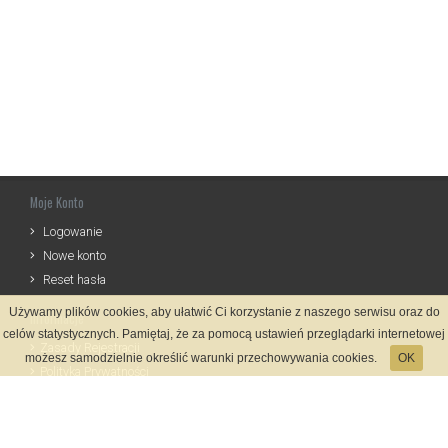
Moje Konto
Logowanie
Nowe konto
Reset hasła
Używamy plików cookies, aby ułatwić Ci korzystanie z naszego serwisu oraz do
Informacje
celów statystycznych. Pamiętaj, że za pomocą ustawień przeglądarki internetowej
Zasady Rejestracji
możesz samodzielnie określić warunki przechowywania cookies.
OK
Polityka Prywatności
Kontakt
Język