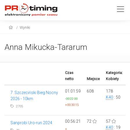
Wyniki
Anna Mikucka-Tararum
Czas
Kategoria:
netto
Miejsce
Kobiety
01:01:59
608
178
7. Szczeciński Bieg Nocny
K40
: 50
2026 - 10km
-00:22:00
+00:30:15
2705
00:56:21
72
57
Sanprobi Uro-run 2024
K40
: 19
+