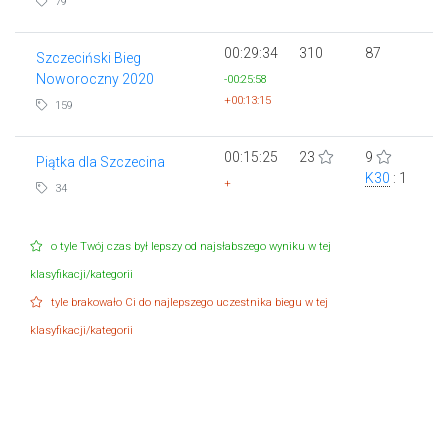
79
00:29:34
310
87
Szczeciński Bieg
Noworoczny 2020
-00:25:58
+00:13:15
159
00:15:25
23
9
Piątka dla Szczecina
K30
: 1
+
34
o tyle Twój czas był lepszy od najsłabszego wyniku w tej
klasyfikacji/kategorii
tyle brakowało Ci do najlepszego uczestnika biegu w tej
klasyfikacji/kategorii