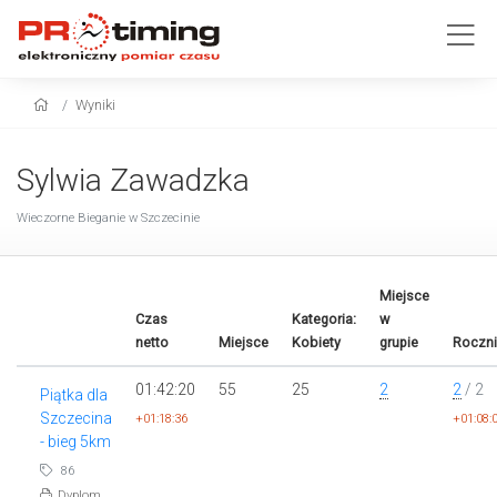
Wyniki
Sylwia Zawadzka
Wieczorne Bieganie w Szczecinie
Miejsce
Czas
Kategoria:
w
netto
Miejsce
Kobiety
grupie
Roczni
01:42:20
55
25
2
2
/ 2
Piątka dla
Szczecina
+01:18:36
+01:08:
- bieg 5km
86
Dyplom