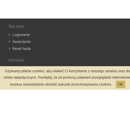
Moje Konto
Logowanie
Nowe konto
Reset hasła
Informacje
Zasady Rejestracji
Używamy plików cookies, aby ułatwić Ci korzystanie z naszego serwisu oraz do
Polityka Prywatności
celów statystycznych. Pamiętaj, że za pomocą ustawień przeglądarki internetowe
Kontakt
możesz samodzielnie określić warunki przechowywania cookies.
OK
Język
Metody płatności