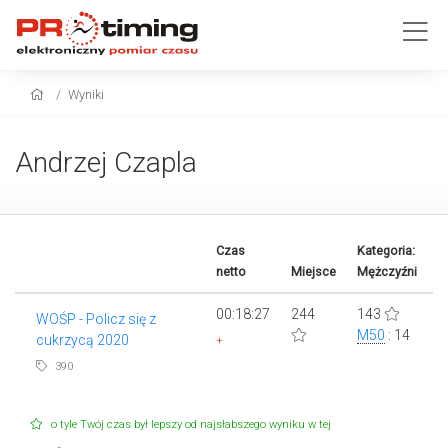
Wyniki
Andrzej Czapla
Czas
Kategoria:
netto
Miejsce
Mężczyźni
00:18:27
244
143
WOŚP - Policz się z
M50
: 14
cukrzycą 2020
+
390
o tyle Twój czas był lepszy od najsłabszego wyniku w tej