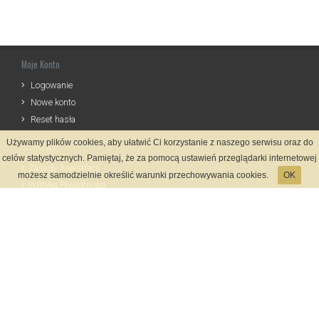
Moje Konto
Logowanie
Nowe konto
Reset hasła
Używamy plików cookies, aby ułatwić Ci korzystanie z naszego serwisu oraz do
Informacje
celów statystycznych. Pamiętaj, że za pomocą ustawień przeglądarki internetowej
Zasady Rejestracji
możesz samodzielnie określić warunki przechowywania cookies.
OK
Polityka Prywatności
Kontakt
Język
Metody płatności