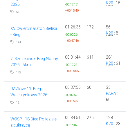
K20
: 15
2026
-00:17:17
+00:15:40
51
01:26:35
172
56
XV Ćwierćmaraton Bielika
K20
: 8
- Bieg
-00:00:26
+00:47:46
141
00:31:44
611
281
7. Szczeciński Bieg Nocny
K20
: 61
2026 - 5km
-00:19:21
+00:16:05
142
00:37:56
60
33
RAZlove 11. Bieg
PARA
:
Walentynkowy 2026
-00:09:57
60
+00:16:39
12
00:34:51
276
128
WOŚP - 18 Bieg Policz się
K20
: 23
z cukrzycą
-00:16:02