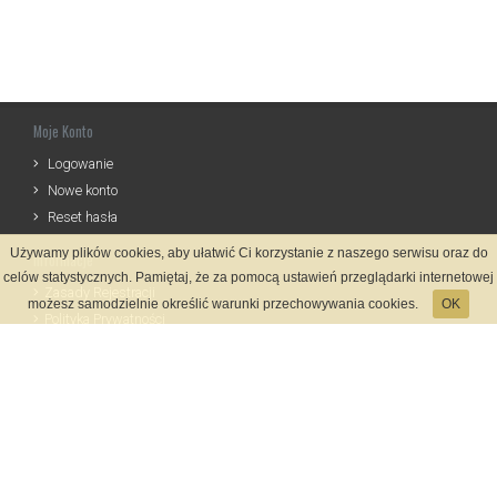
Moje Konto
Logowanie
Nowe konto
Reset hasła
Używamy plików cookies, aby ułatwić Ci korzystanie z naszego serwisu oraz do
Informacje
celów statystycznych. Pamiętaj, że za pomocą ustawień przeglądarki internetowej
Zasady Rejestracji
możesz samodzielnie określić warunki przechowywania cookies.
OK
Polityka Prywatności
Kontakt
Język
Metody płatności