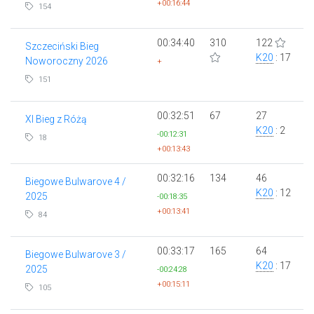
+00:16:44
154
00:34:40
310
122
Szczeciński Bieg
K20
: 17
Noworoczny 2026
+
151
00:32:51
67
27
XI Bieg z Różą
K20
: 2
-00:12:31
18
+00:13:43
00:32:16
134
46
Biegowe Bulwarove 4 /
K20
: 12
2025
-00:18:35
+00:13:41
84
00:33:17
165
64
Biegowe Bulwarove 3 /
K20
: 17
2025
-00:24:28
+00:15:11
105