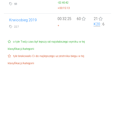
-02:40:42
68
+00:15:13
00:32:25
60
21
Krwioobieg 2019
K20
: 6
+
227
o tyle Twój czas był lepszy od najsłabszego wyniku w tej
klasyfikacji/kategorii
tyle brakowało Ci do najlepszego uczestnika biegu w tej
klasyfikacji/kategorii