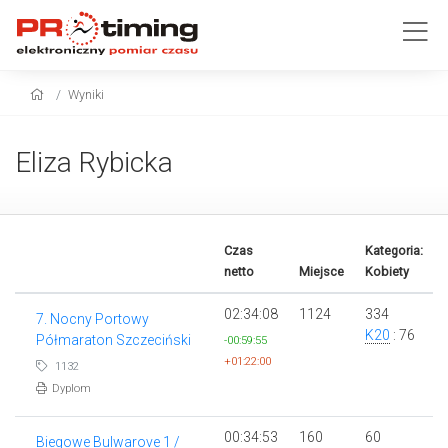
Wyniki
Eliza Rybicka
Czas
Kategoria:
netto
Miejsce
Kobiety
02:34:08
1124
334
7. Nocny Portowy
K20
: 76
Półmaraton Szczeciński
-00:59:55
+01:22:00
1132
Dyplom
00:34:53
160
60
Biegowe Bulwarove 1 /