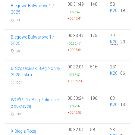
00:31:49
148
58
Biegowe Bulwarove 2 /
K20
: 18
2025
-00:23:42
+00:13:41
41
00:33:47
175
79
Biegowe Bulwarove 1 /
K20
: 23
2025
-00:26:47
+00:15:04
29
00:32:01
516
231
6. Szczeciński Bieg Nocny
K20
: 66
2025 - 5km
-00:15:39
+00:16:23
901
00:30:24
196
63
WOŚP - 17 Bieg Policz się
K20
: 13
z cukrzycą
-00:17:32
+00:13:58
285
00:32:01
58
23
X Bieg z Różą