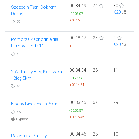
00:34:49
74
30
Szczecin Tętni Dobrem -
K20
: 8
Dorośli
-00:03:07
+00:16:36
22
00:18:17
25
9
Pomorze Zachodnie dla
K20
: 3
Europy - godz.11
+
51
00:34:04
28
11
2 Wirtualny Bieg Korczaka
- Bieg 5km
-01:25:56
+00:14:54
52
00:33:45
67
29
Nocny Bieg Jesieni 5km
-00:35:57
55
+00:16:42
Dyplom
00:34:46
28
10
Razem dla Pauliny