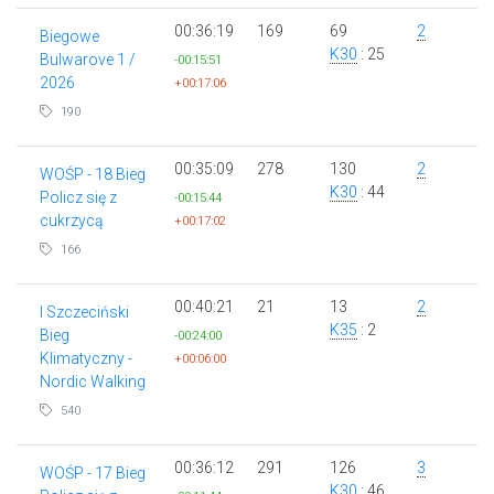
00:36:19
169
69
2
Biegowe
K30
: 25
Bulwarove 1 /
-00:15:51
2026
+00:17:06
190
00:35:09
278
130
2
WOŚP - 18 Bieg
K30
: 44
Policz się z
-00:15:44
cukrzycą
+00:17:02
166
00:40:21
21
13
2
I Szczeciński
K35
: 2
Bieg
-00:24:00
Klimatyczny -
+00:06:00
Nordic Walking
540
00:36:12
291
126
3
WOŚP - 17 Bieg
K30
: 46