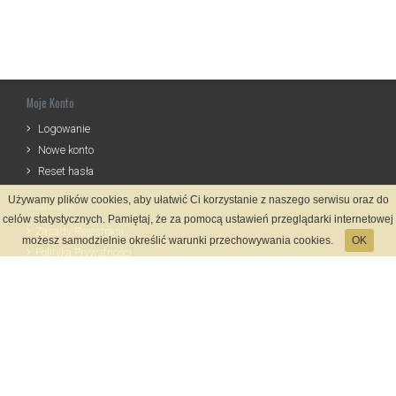
Moje Konto
Logowanie
Nowe konto
Reset hasła
Używamy plików cookies, aby ułatwić Ci korzystanie z naszego serwisu oraz do
Informacje
celów statystycznych. Pamiętaj, że za pomocą ustawień przeglądarki internetowej
Zasady Rejestracji
możesz samodzielnie określić warunki przechowywania cookies.
OK
Polityka Prywatności
Kontakt
Język
Metody płatności