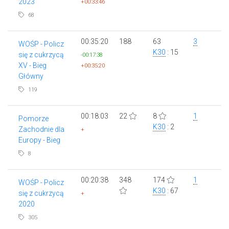
2023
+00:33:46
68
00:35:20
188
63
3
WOŚP - Policz
K30
: 15
się z cukrzycą
-00:17:38
XV - Bieg
+00:35:20
Główny
119
00:18:03
22
8
1
Pomorze
K30
: 2
Zachodnie dla
+
Europy - Bieg
8
00:20:38
348
174
1
WOŚP - Policz
K30
: 67
się z cukrzycą
+
2020
305