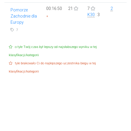
00:16:50
21
7
2
Pomorze
K30
: 3
Zachodnie dla
+
Europy
7
o tyle Twój czas był lepszy od najsłabszego wyniku w tej
klasyfikacji/kategorii
tyle brakowało Ci do najlepszego uczestnika biegu w tej
klasyfikacji/kategorii