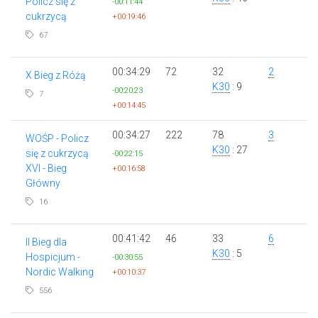
Policz się z
-00:11:44
cukrzycą
+00:19:46
67
00:34:29
72
32
2
X Bieg z Różą
K30
: 9
-00:20:23
7
+00:14:45
00:34:27
222
78
3
WOŚP - Policz
K30
: 27
się z cukrzycą
-00:22:15
XVI - Bieg
+00:16:58
Główny
16
00:41:42
46
33
6
II Bieg dla
K30
: 5
Hospicjum -
-00:30:55
Nordic Walking
+00:10:37
556