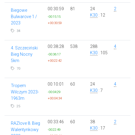
00:30:59
81
24
2
Biegowe
K30
: 12
Bulwarove 1 /
-00:15:15
2023
+00:30:59
34
00:38:28
538
288
4
4. Szczeciński
K30
: 105
Bieg Nocny
-00:36:17
5km
+00:22:42
70
00:10:01
60
24
4
Tropem
K30
: 7
Wilczym 2023-
-00:04:29
1963m
+00:04:34
25
00:33:46
60
38
2
RAZlove 8. Bieg
K30
: 17
Walentynkowy
-00:22:49