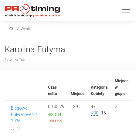
Wyniki
Karolina Futyma
Futymka Team
Miejsce
Czas
Kategoria:
w
netto
Miejsce
Kobiety
grupie
00:35:29
139
47
2
Biegowe
K30
: 16
Bulwarove 2 /
-00:18:34
2026
+00:17:29
96