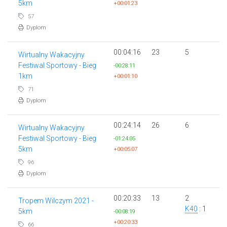
5km
+00:01:23
57
Dyplom
00:04:16
23
5
Wirtualny Wakacyjny
Festiwal Sportowy - Bieg
-00:28:11
1km
+00:01:10
71
Dyplom
00:24:14
26
6
Wirtualny Wakacyjny
Festiwal Sportowy - Bieg
-01:24:05
5km
+00:05:07
96
Dyplom
00:20:33
13
2
Tropem Wilczym 2021 -
K40
: 1
5km
-00:08:19
+00:20:33
66