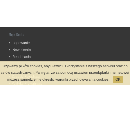
Moje Konto
Logowanie
Nowe konto
Reset hasła
Używamy plików cookies, aby ułatwić Ci korzystanie z naszego serwisu oraz do
Informacje
celów statystycznych. Pamiętaj, że za pomocą ustawień przeglądarki internetowej
Zasady Rejestracji
możesz samodzielnie określić warunki przechowywania cookies.
OK
Polityka Prywatności
Kontakt
Język
Metody płatności