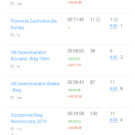
+00:05:48
169
00:11:40
11
1
Pomorze Zachodnie dla
K40
: 1
Europy
+
12
00:58:50
38
6
VIII Ćwierćmaraton
K40
: 2
Bociana - Bieg 10km
-00:22:01
+00:17:01
52
00:58:43
87
11
VIII Ćwierćmaraton Bielika
K40
: 8
- Bieg
-00:43:18
+00:18:56
196
00:24:58
130
11
Szczeciński Bieg
K40
: 4
Noworoczny 2019
-00:20:23
+00:08:09
171