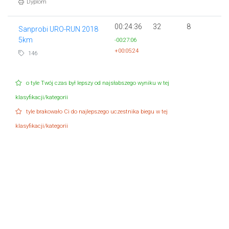
Dyplom
00:24:36
32
8
Sanprobi URO-RUN 2018
5km
-00:27:06
+00:05:24
146
o tyle Twój czas był lepszy od najsłabszego wyniku w tej
klasyfikacji/kategorii
tyle brakowało Ci do najlepszego uczestnika biegu w tej
klasyfikacji/kategorii