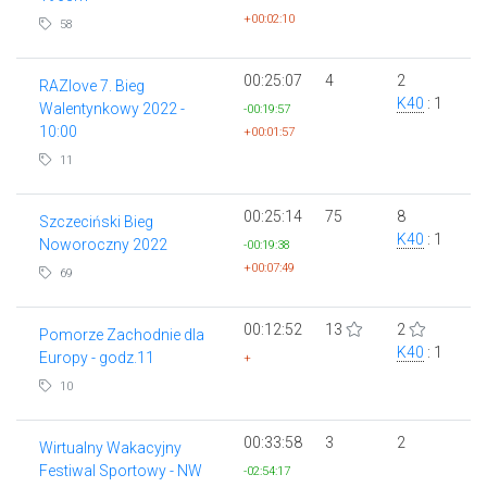
+00:02:10
58
00:25:07
4
2
RAZlove 7. Bieg
K40
: 1
Walentynkowy 2022 -
-00:19:57
10:00
+00:01:57
11
00:25:14
75
8
Szczeciński Bieg
K40
: 1
Noworoczny 2022
-00:19:38
+00:07:49
69
00:12:52
13
2
Pomorze Zachodnie dla
K40
: 1
Europy - godz.11
+
10
00:33:58
3
2
Wirtualny Wakacyjny
Festiwal Sportowy - NW
-02:54:17