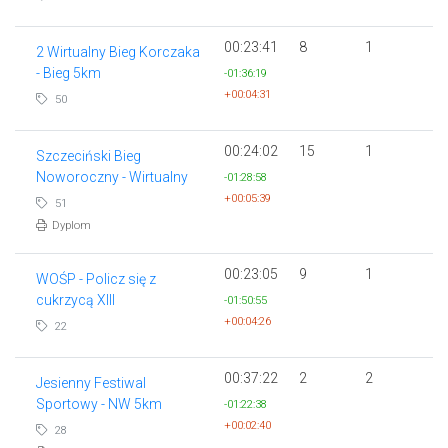
00:23:41
8
1
2 Wirtualny Bieg Korczaka
- Bieg 5km
-01:36:19
+00:04:31
50
00:24:02
15
1
Szczeciński Bieg
Noworoczny - Wirtualny
-01:28:58
+00:05:39
51
Dyplom
00:23:05
9
1
WOŚP - Policz się z
cukrzycą XIII
-01:50:55
+00:04:26
22
00:37:22
2
2
Jesienny Festiwal
Sportowy - NW 5km
-01:22:38
+00:02:40
28