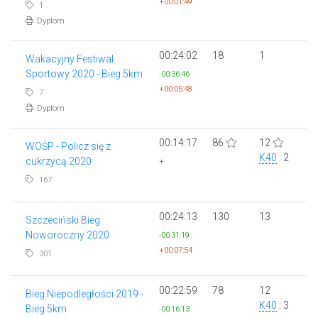
+00:01:49
1
Dyplom
00:24:02
18
1
Wakacyjny Festiwal
Sportowy 2020 - Bieg 5km
-00:36:46
+00:05:48
7
Dyplom
00:14:17
86
12
WOŚP - Policz się z
K40
: 2
cukrzycą 2020
+
167
00:24:13
130
13
Szczeciński Bieg
Noworoczny 2020
-00:31:19
+00:07:54
301
00:22:59
78
12
Bieg Niepodległości 2019 -
K40
: 3
Bieg 5km
-00:16:13