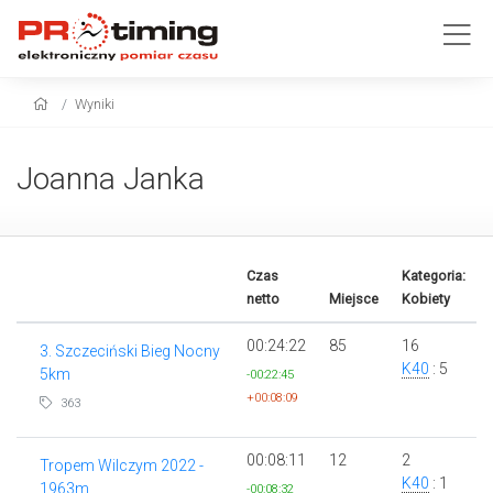
Wyniki
Joanna Janka
Czas
Kategoria:
netto
Miejsce
Kobiety
00:24:22
85
16
3. Szczeciński Bieg Nocny
K40
: 5
5km
-00:22:45
+00:08:09
363
00:08:11
12
2
Tropem Wilczym 2022 -
K40
: 1
1963m
-00:08:32