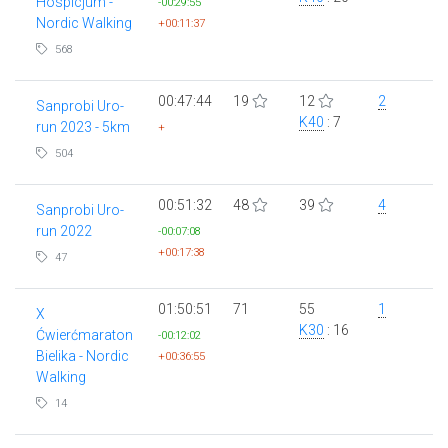
Hospicjum -
-00:29:55
Nordic Walking
+00:11:37
568
00:47:44
19
12
2
Sanprobi Uro-
K40
: 7
run 2023 - 5km
+
504
00:51:32
48
39
4
Sanprobi Uro-
run 2022
-00:07:08
+00:17:38
47
01:50:51
71
55
1
X
K30
: 16
Ćwierćmaraton
-00:12:02
Bielika - Nordic
+00:36:55
Walking
14