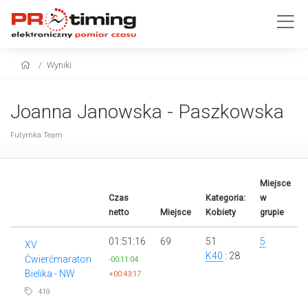
Wyniki
Joanna Janowska - Paszkowska
Futymka Team
Miejsce
Czas
Kategoria:
w
netto
Miejsce
Kobiety
grupie
01:51:16
69
51
5
XV
K40
: 28
Ćwierćmaraton
-00:11:04
Bielika - NW
+00:43:17
419