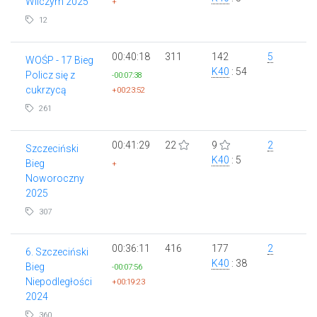
Wilczym 2025
+
12
00:40:18
311
142
5
WOŚP - 17 Bieg
K40
: 54
Policz się z
-00:07:38
cukrzycą
+00:23:52
261
00:41:29
22
9
2
Szczeciński
K40
: 5
Bieg
+
Noworoczny
2025
307
00:36:11
416
177
2
6. Szczeciński
K40
: 38
Bieg
-00:07:56
Niepodległości
+00:19:23
2024
360