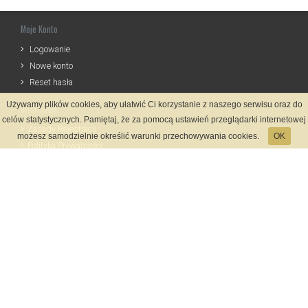
Moje Konto
Logowanie
Nowe konto
Reset hasła
Używamy plików cookies, aby ułatwić Ci korzystanie z naszego serwisu oraz do
Informacje
celów statystycznych. Pamiętaj, że za pomocą ustawień przeglądarki internetowej
Zasady Rejestracji
możesz samodzielnie określić warunki przechowywania cookies.
OK
Polityka Prywatności
Kontakt
Język
Metody płatności