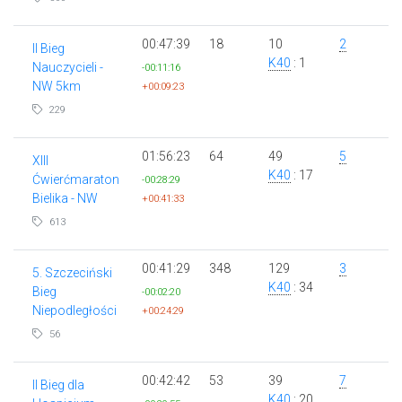
00:47:39
18
10
2
II Bieg
K40
: 1
Nauczycieli -
-00:11:16
NW 5km
+00:09:23
229
01:56:23
64
49
5
XIII
K40
: 17
Ćwierćmaraton
-00:28:29
Bielika - NW
+00:41:33
613
00:41:29
348
129
3
5. Szczeciński
K40
: 34
Bieg
-00:02:20
Niepodległości
+00:24:29
56
00:42:42
53
39
7
II Bieg dla
K40
: 20