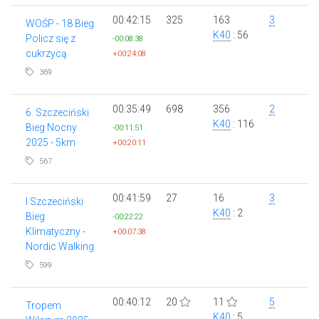
00:42:15
325
163
3
WOŚP - 18 Bieg
K40
: 56
Policz się z
-00:08:38
cukrzycą
+00:24:08
369
00:35:49
698
356
2
6. Szczeciński
K40
: 116
Bieg Nocny
-00:11:51
2025 - 5km
+00:20:11
567
00:41:59
27
16
3
I Szczeciński
K40
: 2
Bieg
-00:22:22
Klimatyczny -
+00:07:38
Nordic Walking
599
00:40:12
20
11
5
Tropem
K40
: 5