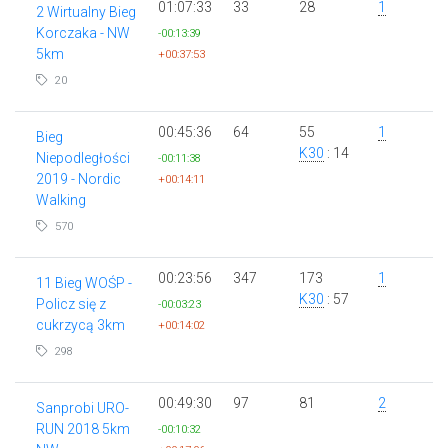
01:07:33
33
28
1
2 Wirtualny Bieg
Korczaka - NW
-00:13:39
5km
+00:37:53
20
00:45:36
64
55
1
Bieg
K30
: 14
Niepodległości
-00:11:38
2019 - Nordic
+00:14:11
Walking
570
00:23:56
347
173
1
11 Bieg WOŚP -
K30
: 57
Policz się z
-00:03:23
cukrzycą 3km
+00:14:02
298
00:49:30
97
81
2
Sanprobi URO-
RUN 2018 5km
-00:10:32