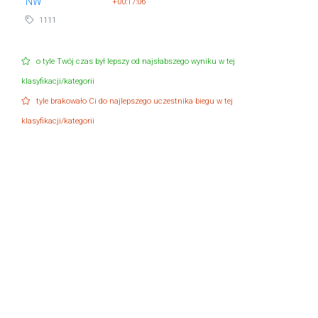
NW
+00:17:06
1111
o tyle Twój czas był lepszy od najsłabszego wyniku w tej
klasyfikacji/kategorii
tyle brakowało Ci do najlepszego uczestnika biegu w tej
klasyfikacji/kategorii