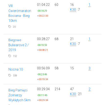
01:04:22
60
16
1
VIII
K30
: 7
Ćwierćmaraton
-00:16:29
Bociana - Bieg
+00:22:33
10km
20
00:28:27
68
21
1
Biegowe
K30
: 7
Bulwarove 2 /
-00:19:59
2019
+00:08:21
152
00:56:09
58
15
3
Nocna 10
-00:23:49
339
+00:19:34
00:29:34
214
47
2
Bieg Pamięci
K30
: 21
Żołnierzy
-00:11:46
Wyklętych 5km
+00:29:34