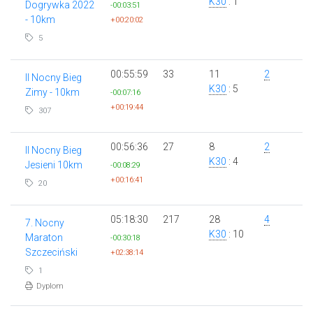
K30
: 1
Dogrywka 2022
-00:03:51
- 10km
+00:20:02
5
00:55:59
33
11
2
II Nocny Bieg
K30
: 5
Zimy - 10km
-00:07:16
+00:19:44
307
00:56:36
27
8
2
II Nocny Bieg
K30
: 4
Jesieni 10km
-00:08:29
+00:16:41
20
05:18:30
217
28
4
7. Nocny
K30
: 10
Maraton
-00:30:18
Szczeciński
+02:38:14
1
Dyplom