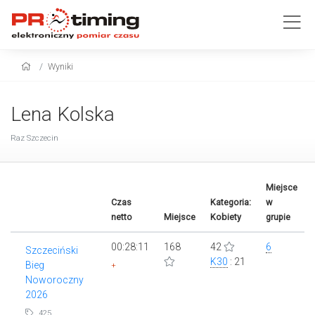
Wyniki
Lena Kolska
Raz Szczecin
Miejsce
Czas
Kategoria:
w
netto
Miejsce
Kobiety
grupie
00:28:11
168
42
6
Szczeciński
K30
: 21
Bieg
+
Noworoczny
2026
425