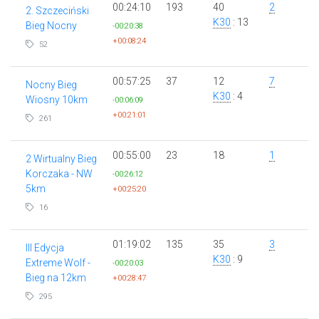
00:24:10
193
40
2
2. Szczeciński
K30
: 13
Bieg Nocny
-00:20:38
+00:08:24
52
00:57:25
37
12
7
Nocny Bieg
K30
: 4
Wiosny 10km
-00:06:09
+00:21:01
261
00:55:00
23
18
1
2 Wirtualny Bieg
Korczaka - NW
-00:26:12
5km
+00:25:20
16
01:19:02
135
35
3
III Edycja
K30
: 9
Extreme Wolf -
-00:20:03
Bieg na 12km
+00:28:47
295