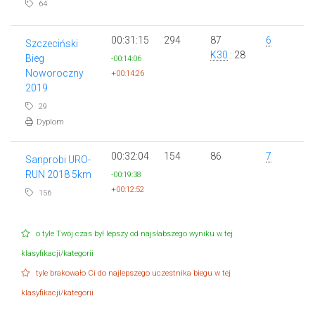
64
00:31:15
294
87
6
Szczeciński
K30
: 28
Bieg
-00:14:06
Noworoczny
+00:14:26
2019
29
Dyplom
00:32:04
154
86
7
Sanprobi URO-
RUN 2018 5km
-00:19:38
+00:12:52
156
o tyle Twój czas był lepszy od najsłabszego wyniku w tej
klasyfikacji/kategorii
tyle brakowało Ci do najlepszego uczestnika biegu w tej
klasyfikacji/kategorii