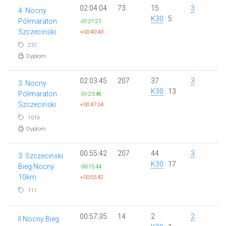
02:04:04
73
15
3
4. Nocny
K30
: 5
Półmaraton
-01:21:21
Szczeciński
+00:40:40
237
Dyplom
02:03:45
207
37
3
3. Nocny
K30
: 13
Półmaraton
-01:23:48
Szczeciński
+00:47:04
1019
Dyplom
00:55:42
207
44
3
3. Szczeciński
K30
: 17
Bieg Nocny
-00:15:44
10km
+00:55:42
111
00:57:35
14
2
2
II Nocny Bieg