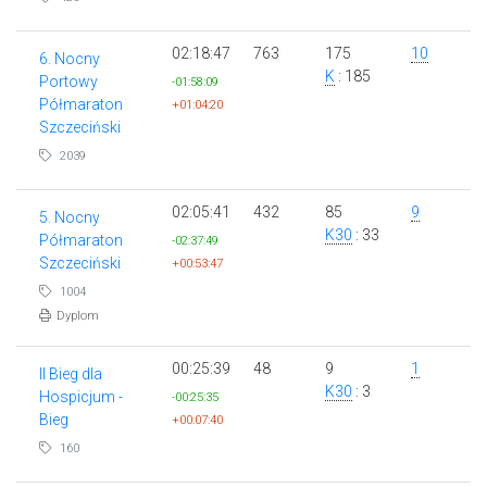
02:18:47
763
175
10
6. Nocny
K
: 185
Portowy
-01:58:09
Półmaraton
+01:04:20
Szczeciński
2039
02:05:41
432
85
9
5. Nocny
K30
: 33
Półmaraton
-02:37:49
Szczeciński
+00:53:47
1004
Dyplom
00:25:39
48
9
1
II Bieg dla
K30
: 3
Hospicjum -
-00:25:35
Bieg
+00:07:40
160