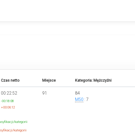
Czas netto
Miejsce
Kategoria: Mężczyźni
00:22:52
91
84
M50
: 7
-00:18:08
+00:06:12
syfikacji/kategorii
yfikacji/kategorii