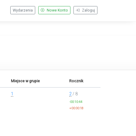
Wydarzenia
Nowe Konto
Zaloguj
Miejsce w grupie
Rocznik
1
2
/ 8
-00:10:44
+00:00:18