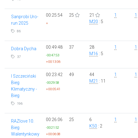
00:25:54
25
21
1
1
Sanprobi Uro-
M20
: 5
run 2025
+
86
00:49:48
37
28
1
1
Dobra Dycha
M16
: 5
-00:47:53
37
+00:13:06
00:23:42
49
44
1
1
I Szczeciński
M21
: 11
Bieg
-00:29:58
Klimatyczny -
+00:05:41
Bieg
196
00:26:06
25
6
1
1
RAZlove 10.
K50
: 2
Bieg
-00:21:52
Walentynkowy
+00:06:08