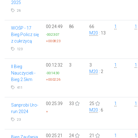
2025
26
00:24:49
86
66
1
1
WOŚP - 17
M20
: 13
Bieg Policz się
-00:23:07
z cukrzycą
+00:08:23
123
00:12:32
3
3
1
1
II Bieg
M20
: 2
Nauczycieli -
-00:14:30
Bieg 2.5km
+00:02:26
411
00:25:39
33
25
1
1
Sanprobi Uro-
M20
: 6
run 2024
+
23
00:25:21
24
21
1
1
Bieg Zaufania