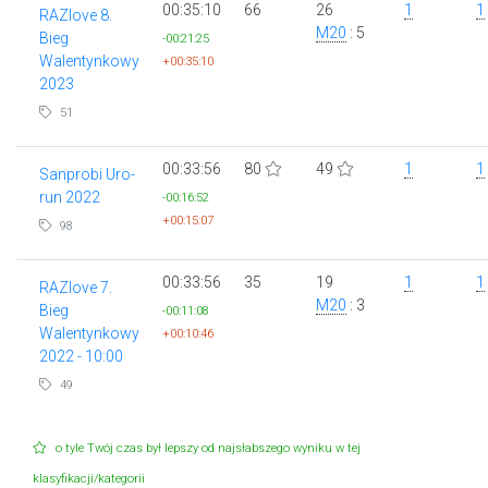
00:35:10
66
26
1
1
RAZlove 8.
M20
: 5
Bieg
-00:21:25
Walentynkowy
+00:35:10
2023
51
00:33:56
80
49
1
1
Sanprobi Uro-
run 2022
-00:16:52
+00:15:07
98
00:33:56
35
19
1
1
RAZlove 7.
M20
: 3
Bieg
-00:11:08
Walentynkowy
+00:10:46
2022 - 10:00
49
o tyle Twój czas był lepszy od najsłabszego wyniku w tej
klasyfikacji/kategorii