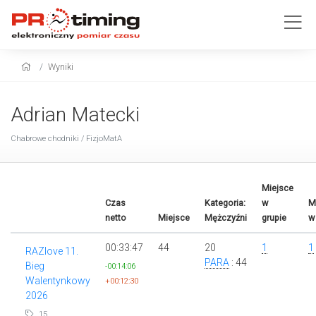
Wyniki
Adrian Matecki
Chabrowe chodniki / FizjoMatA
Miejsce
Czas
Kategoria:
w
M
netto
Miejsce
Mężczyźni
grupie
w 
00:33:47
44
20
1
1
RAZlove 11.
PARA
: 44
Bieg
-00:14:06
Walentynkowy
+00:12:30
2026
15