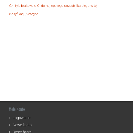
tyle brakowało Ci do najlepszego uczestnika biegu w tej
klasyfikacji/kategorii
Moje Konto
Logowanie
Nowe konto
Reset hasła