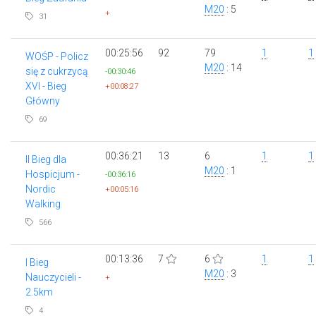
M20
: 5
+
31
00:25:56
92
79
1
1
WOŚP - Policz
M20
: 14
się z cukrzycą
-00:30:46
XVI - Bieg
+00:08:27
Główny
69
00:36:21
13
6
1
1
II Bieg dla
M20
: 1
Hospicjum -
-00:36:16
Nordic
+00:05:16
Walking
566
00:13:36
7
6
1
1
I Bieg
M20
: 3
Nauczycieli -
+
2.5km
4