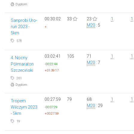
Dyplom
00:30:02
33
23
1
1
Sanprobi Uro-
M20
: 5
run 2023 -
+
5km
578
03:02:41
105
71
1
1
4. Nocny
M20
: 7
Półmaraton
-00:22:44
Szczeciński
+01:39:17
261
Dyplom
00:27:59
79
68
1
1
Tropem
M20
: 29
Wilczym 2023
-00:07:29
- 5km
+00:27:59
19