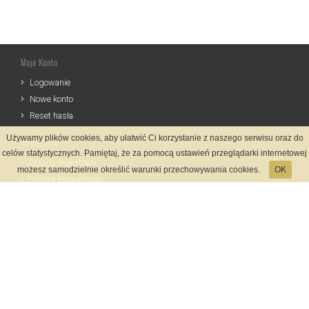
Moje Konto
Logowanie
Nowe konto
Reset hasła
Używamy plików cookies, aby ułatwić Ci korzystanie z naszego serwisu oraz do
Informacje
celów statystycznych. Pamiętaj, że za pomocą ustawień przeglądarki internetowej
Zasady Rejestracji
możesz samodzielnie określić warunki przechowywania cookies.
OK
Polityka Prywatności
Kontakt
Język
Metody płatności