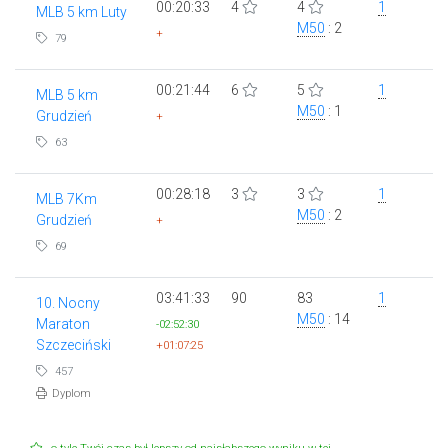
00:20:33
4
4
1
MLB 5 km Luty
M50
: 2
+
79
00:21:44
6
5
1
MLB 5 km
M50
: 1
Grudzień
+
63
00:28:18
3
3
1
MLB 7Km
M50
: 2
Grudzień
+
69
03:41:33
90
83
1
10. Nocny
M50
: 14
Maraton
-02:52:30
Szczeciński
+01:07:25
457
Dyplom