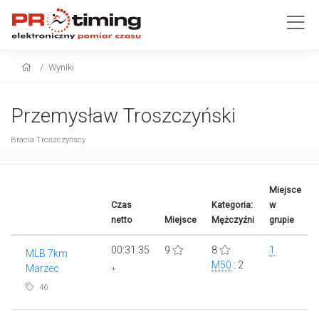
Wyniki
Przemysław Troszczyński
Bracia Troszczyńscy
Miejsce
Czas
Kategoria:
w
netto
Miejsce
Mężczyźni
grupie
00:31:35
9
8
1
MLB 7km
M50
: 2
Marzec
+
46