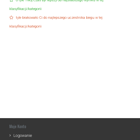
o tyle Twój czas był lepszy od najsłabszego wyniku w tej
klasyfikacji/kategorii
tyle brakowało Ci do najlepszego uczestnika biegu w tej
klasyfikacji/kategorii
Moje Konto
Logowanie