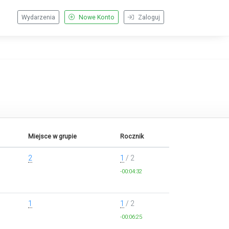
Wydarzenia
Nowe Konto
Zaloguj
Miejsce w grupie
Rocznik
2
1
/ 2
-00:04:32
1
1
/ 2
-00:06:25