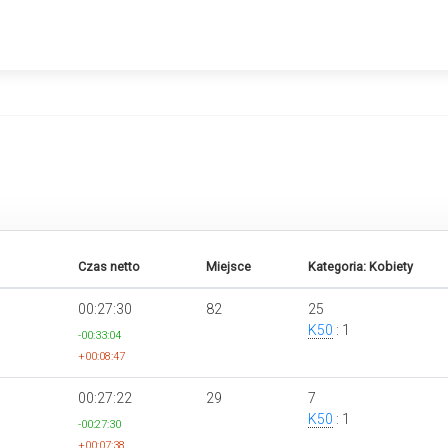
Czas netto
Miejsce
Kategoria: Kobiety
00:27:30
82
25
K50
: 1
-00:33:04
+00:08:47
00:27:22
29
7
K50
: 1
-00:27:30
+00:07:38