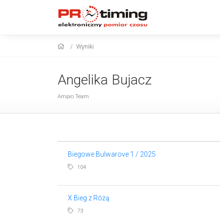
Wyniki
Angelika Bujacz
Ampio Team
Biegowe Bulwarove 1 / 2025
104
X Bieg z Różą
73