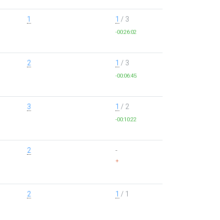
1
1
/ 3
-00:26:02
2
1
/ 3
-00:06:45
3
1
/ 2
-00:10:22
2
-
+
2
1
/ 1