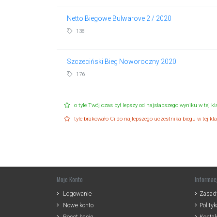
Netto Biegowe Bulwarove 2 / 2020
138
Szczeciński Bieg Noworoczny 2020
176
o tyle Twój czas był lepszy od najsłabszego wyniku w tej kla
tyle brakowało Ci do najlepszego uczestnika biegu w tej klas
Moje Konto
Informac
Logowanie
Zasady
Nowe konto
Polity
Reset hasła
Kontak