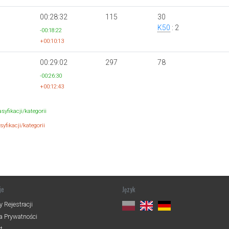
00:28:32
115
30
K50
: 2
-00:18:22
+00:10:13
00:29:02
297
78
-00:26:30
+00:12:43
syfikacji/kategorii
yfikacji/kategorii
je
Język
 Rejestracji
ka Prywatności
t