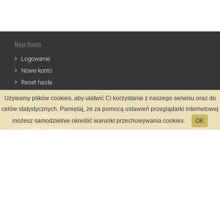
Moje Konto
Logowanie
Nowe konto
Reset hasła
Używamy plików cookies, aby ułatwić Ci korzystanie z naszego serwisu oraz do
Informacje
celów statystycznych. Pamiętaj, że za pomocą ustawień przeglądarki internetowej
Zasady Rejestracji
możesz samodzielnie określić warunki przechowywania cookies.
OK
Polityka Prywatności
Kontakt
Język
Metody płatności