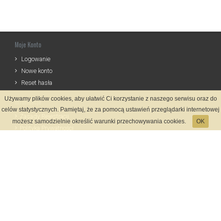
Moje Konto
Logowanie
Nowe konto
Reset hasła
Używamy plików cookies, aby ułatwić Ci korzystanie z naszego serwisu oraz do
Informacje
celów statystycznych. Pamiętaj, że za pomocą ustawień przeglądarki internetowej
Zasady Rejestracji
możesz samodzielnie określić warunki przechowywania cookies.
OK
Polityka Prywatności
Kontakt
Język
Metody płatności