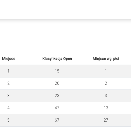
Miejsce
Klasyfikacja Open
Miejsce wg. płci
1
15
1
2
20
2
3
23
3
4
47
13
5
67
27