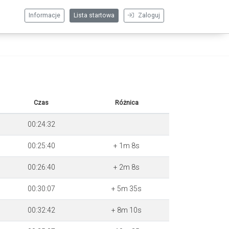
Informacje
Lista startowa
Zaloguj
Czas
Różnica
00:24:32
00:25:40
+ 1m 8s
00:26:40
+ 2m 8s
00:30:07
+ 5m 35s
00:32:42
+ 8m 10s