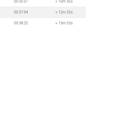
00:35:07
+ 10m 35s
00:37:04
+ 12m 32s
00:38:25
+ 13m 53s