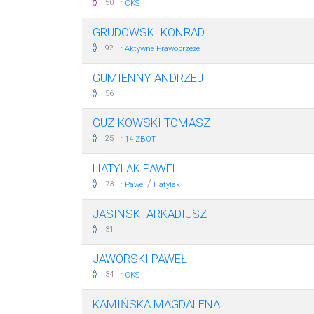
·
50
CKS
GRUDOWSKI KONRAD
·
92
Aktywne Prawobrzeże
GUMIENNY ANDRZEJ
56
GUZIKOWSKI TOMASZ
·
25
14 ZBOT
HATYLAK PAWEL
·
/
73
Pawel
Hatylak
JASINSKI ARKADIUSZ
31
JAWORSKI PAWEŁ
·
34
CKS
KAMIŃSKA MAGDALENA