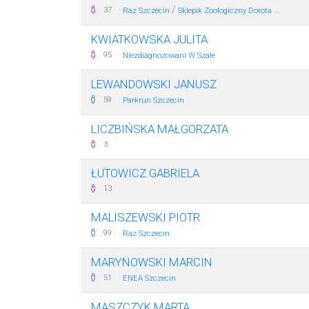
·
/
37
Raz Szczecin
Sklepik Zoologiczny Dorota ...
KWIATKOWSKA JULITA
·
95
Niezdiagnozowani W Szale
LEWANDOWSKI JANUSZ
·
59
Parkrun Szczecin
LICZBIŃSKA MAŁGORZATA
3
ŁUTOWICZ GABRIELA
13
MALISZEWSKI PIOTR
·
99
Raz Szczecin
MARYNOWSKI MARCIN
·
51
ENEA Szczecin
MASZCZYK MARTA