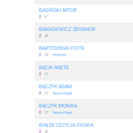
BAGIŃSKI ARTUR
97
BANASIEWICZ ZBIGNIEW
48
BARTOSIŃSKI PIOTR
·
53
PIERO55
BĄCIK ANETA
57
BĄCZYK ADAM
·
22
Nocny Poyeb
BĄCZYK MONIKA
·
23
Nocny Poyeb
BIAŁEK CECYLIA SYLWIA
38