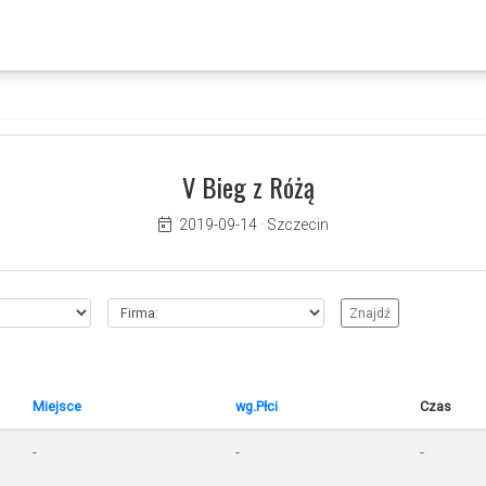
V Bieg z Różą
2019-09-14
·
Szczecin
Miejsce
wg.Płci
Czas
-
-
-