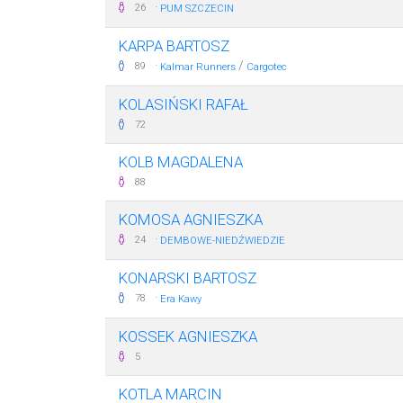
·
26
PUM SZCZECIN
KARPA BARTOSZ
·
/
89
Kalmar Runners
Cargotec
KOLASIŃSKI RAFAŁ
72
KOLB MAGDALENA
88
KOMOSA AGNIESZKA
·
24
DEMBOWE-NIEDŹWIEDZIE
KONARSKI BARTOSZ
·
78
Era Kawy
KOSSEK AGNIESZKA
5
KOTLA MARCIN