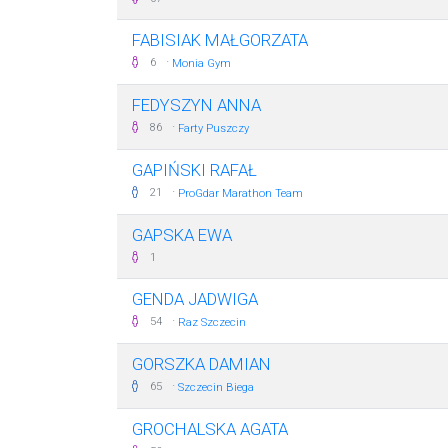
FABISIAK MAŁGORZATA
·
6
Monia Gym
FEDYSZYN ANNA
·
86
Farty Puszczy
GAPIŃSKI RAFAŁ
·
21
ProGdar Marathon Team
GAPSKA EWA
1
GENDA JADWIGA
·
54
Raz Szczecin
GORSZKA DAMIAN
·
65
Szczecin Biega
GROCHALSKA AGATA