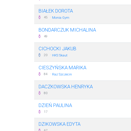
BIAŁEK DOROTA
·
45
Monia Gym
BONDARCZUK MICHALINA
49
CICHOCKI JAKUB
·
20
HKS Skaut
CIESZYŃSKA MARIKA
·
84
Raz Szczecin
DACZKOWSKA HENRYKA
80
DZIEŃ PAULINA
17
DZIKOWSKA EDYTA
67