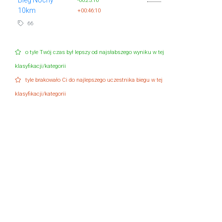
-00:25:16
10km
+00:46:10
66
o tyle Twój czas był lepszy od najsłabszego wyniku w tej
klasyfikacji/kategorii
tyle brakowało Ci do najlepszego uczestnika biegu w tej
klasyfikacji/kategorii