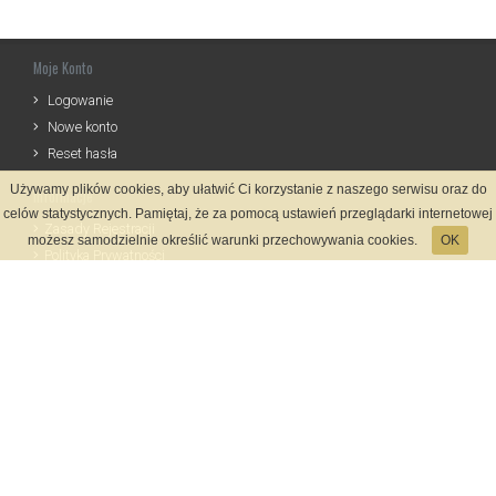
Moje Konto
Logowanie
Nowe konto
Reset hasła
Używamy plików cookies, aby ułatwić Ci korzystanie z naszego serwisu oraz do
Informacje
celów statystycznych. Pamiętaj, że za pomocą ustawień przeglądarki internetowej
Zasady Rejestracji
możesz samodzielnie określić warunki przechowywania cookies.
OK
Polityka Prywatności
Kontakt
Język
Metody płatności