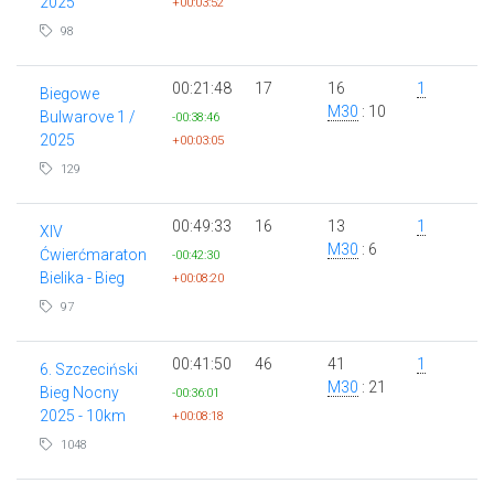
2025
+00:03:52
98
00:21:48
17
16
1
Biegowe
M30
: 10
Bulwarove 1 /
-00:38:46
2025
+00:03:05
129
00:49:33
16
13
1
XIV
M30
: 6
Ćwierćmaraton
-00:42:30
Bielika - Bieg
+00:08:20
97
00:41:50
46
41
1
6. Szczeciński
M30
: 21
Bieg Nocny
-00:36:01
2025 - 10km
+00:08:18
1048