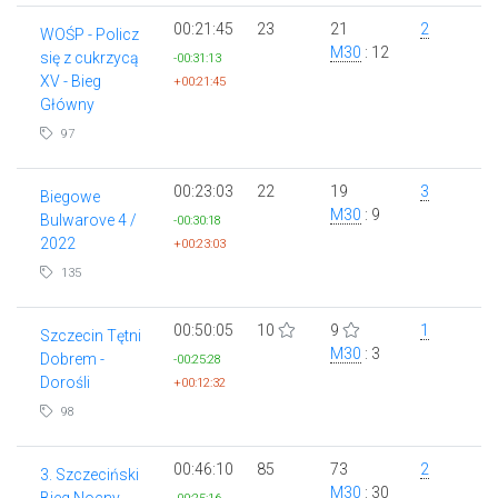
00:21:45
23
21
2
WOŚP - Policz
M30
: 12
się z cukrzycą
-00:31:13
XV - Bieg
+00:21:45
Główny
97
00:23:03
22
19
3
Biegowe
M30
: 9
Bulwarove 4 /
-00:30:18
2022
+00:23:03
135
00:50:05
10
9
1
Szczecin Tętni
M30
: 3
Dobrem -
-00:25:28
Dorośli
+00:12:32
98
00:46:10
85
73
2
3. Szczeciński
M30
: 30
Bieg Nocny