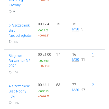
+00:03:32
Główny
9
00:19:41
15
15
1
5. Szczeciński
M30
: 5
Bieg
-00:24:08
Niepodległości
+00:02:41
355
00:21:00
17
16
1
Biegowe
M30
: 11
Bulwarove 3 /
-00:26:40
2023
+00:21:00
106
00:44:11
83
77
2
4. Szczeciński
M30
: 27
Bieg Nocny
-00:30:15
10km
+00:09:32
1109