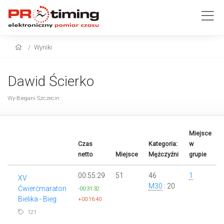
Wyniki
Dawid Ścierko
Wy-Biegani Szczecin
Miejsce
Czas
Kategoria:
w
netto
Miejsce
Mężczyźni
grupie
00:55:29
51
46
1
XV
M30
: 20
Ćwierćmaraton
-00:31:32
Bielika - Bieg
+00:16:40
121