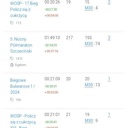
00:20:26
19
15
2
WOŚP - 17 Bieg
M30
: 4
Policz się z
-00:27:30
cukrzycą
+00:04:00
113
01:49:10
217
193
2
5. Nocny
M30
: 74
Półmaraton
-02:54:20
Szczeciński
+00:37:16
1472
Dyplom
00:21:09
20
20
1
Biegowe
M30
: 13
Bulwarove 1 /
-00:30:31
2024
+00:03:28
196
00:21:01
21
19
1
WOŚP - Policz
M30
: 9
się z cukrzycą
-00:35:41
XVI - Bieg