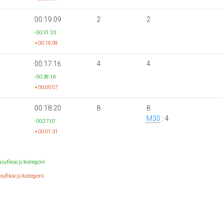
00:19:09
2
2
-00:31:33
+00:19:09
00:17:16
4
4
-00:38:16
+00:00:57
00:18:20
8
8
M30
: 4
-00:27:01
+00:01:31
syfikacji/kategorii
yfikacji/kategorii