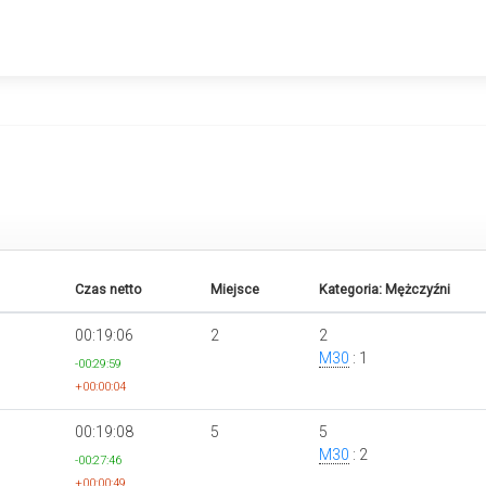
Czas netto
Miejsce
Kategoria: Mężczyźni
00:19:06
2
2
M30
: 1
-00:29:59
+00:00:04
00:19:08
5
5
M30
: 2
-00:27:46
+00:00:49