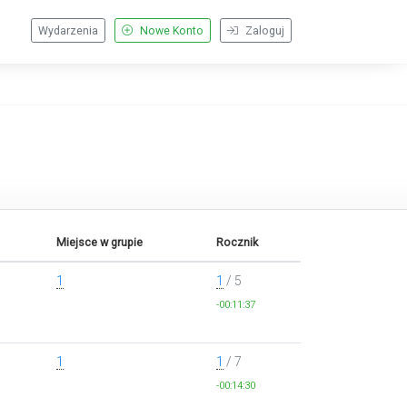
Wydarzenia
Nowe Konto
Zaloguj
Miejsce w grupie
Rocznik
1
1
/ 5
-00:11:37
1
1
/ 7
-00:14:30