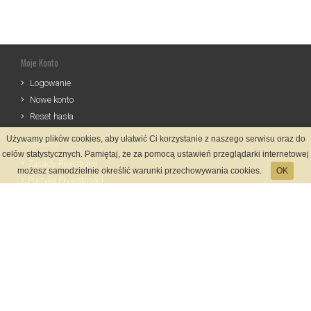
Moje Konto
Logowanie
Nowe konto
Reset hasła
Używamy plików cookies, aby ułatwić Ci korzystanie z naszego serwisu oraz do
Informacje
celów statystycznych. Pamiętaj, że za pomocą ustawień przeglądarki internetowej
Zasady Rejestracji
możesz samodzielnie określić warunki przechowywania cookies.
OK
Polityka Prywatności
Kontakt
Język
Metody płatności