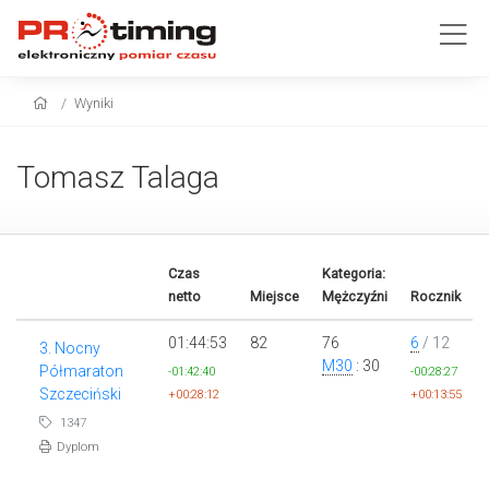
Wyniki
Tomasz Talaga
Czas
Kategoria:
netto
Miejsce
Mężczyźni
Rocznik
01:44:53
82
76
6
/ 12
3. Nocny
M30
: 30
Półmaraton
-01:42:40
-00:28:27
Szczeciński
+00:28:12
+00:13:55
1347
Dyplom