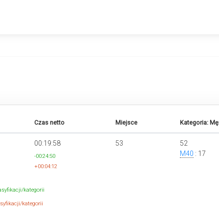
Czas netto
Miejsce
Kategoria: Mę
00:19:58
53
52
M40
: 17
-00:24:50
+00:04:12
syfikacji/kategorii
yfikacji/kategorii