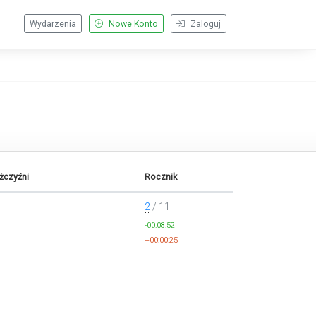
Wydarzenia
Nowe Konto
Zaloguj
żczyźni
Rocznik
2
/ 11
-00:08:52
+00:00:25