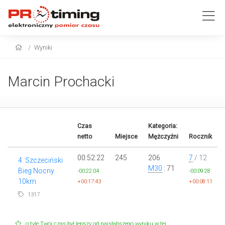
Wyniki
Marcin Prochacki
Czas
Kategoria:
netto
Miejsce
Mężczyźni
Rocznik
00:52:22
245
206
7
/ 12
4. Szczeciński
M30
: 71
Bieg Nocny
-00:22:04
-00:09:28
10km
+00:17:43
+00:08:11
1317
o tyle Twój czas był lepszy od najsłabszego wyniku w tej