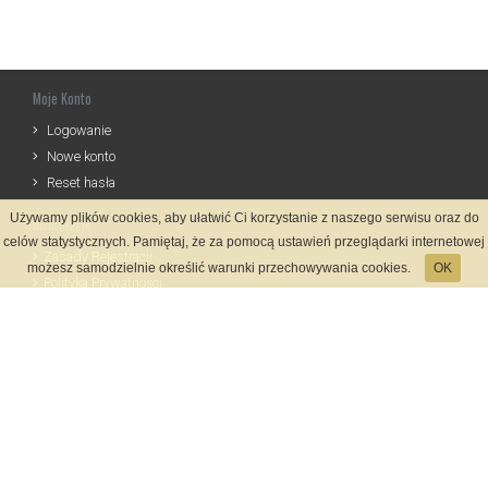
Moje Konto
Logowanie
Nowe konto
Reset hasła
Używamy plików cookies, aby ułatwić Ci korzystanie z naszego serwisu oraz do
Informacje
celów statystycznych. Pamiętaj, że za pomocą ustawień przeglądarki internetowej
Zasady Rejestracji
możesz samodzielnie określić warunki przechowywania cookies.
OK
Polityka Prywatności
Kontakt
Język
Metody płatności