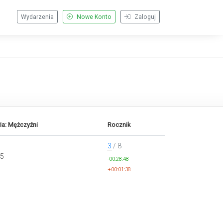
Wydarzenia
Nowe Konto
Zaloguj
ia: Mężczyźni
Rocznik
3
/ 8
55
-00:28:48
+00:01:38