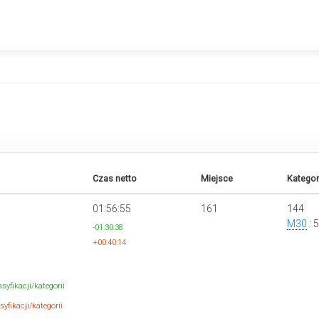
Czas netto
Miejsce
Kategor
01:56:55
161
144
M30
: 
-01:30:38
+00:40:14
syfikacji/kategorii
yfikacji/kategorii