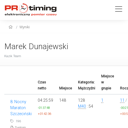
Wyniki
Marek Dunajewski
Kazik Team
Miejsce
Czas
Kategoria:
w
netto
Miejsce
Mężczyźni
grupie
Rocz
04:25:59
148
128
1
11
/
8. Nocny
M40
: 54
Maraton
-01:37:48
-00:2
Szczeciński
+01:42:36
+00:5
196
Dyplom