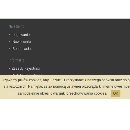
Moje Konto
Logowanie
Nowe konto
Reset hasła
Informacje
Zasady Rejestracji
Polityka Prywatności
Używamy plików cookies, aby ułatwić Ci korzystanie z naszego serwisu oraz do 
Kontakt
statystycznych. Pamiętaj, że za pomocą ustawień przeglądarki internetowej moż
Język
samodzielnie określić warunki przechowywania cookies.
OK
Metody płatności