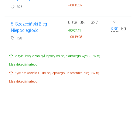
+00:13:07
393
00:36:08
337
121
5. Szczeciński Bieg
K30
: 50
Niepodległości
-00:07:41
+00:19:08
128
o tyle Twój czas był lepszy od najsłabszego wyniku w tej
klasyfikacji/kategorii
tyle brakowało Ci do najlepszego uczestnika biegu w tej
klasyfikacji/kategorii