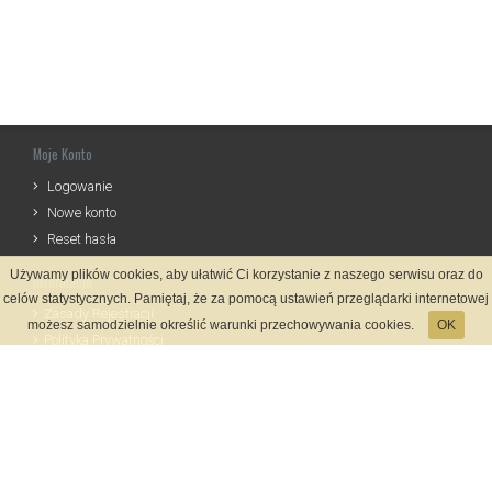
Moje Konto
Logowanie
Nowe konto
Reset hasła
Używamy plików cookies, aby ułatwić Ci korzystanie z naszego serwisu oraz do
Informacje
celów statystycznych. Pamiętaj, że za pomocą ustawień przeglądarki internetowej
Zasady Rejestracji
możesz samodzielnie określić warunki przechowywania cookies.
OK
Polityka Prywatności
Kontakt
Język