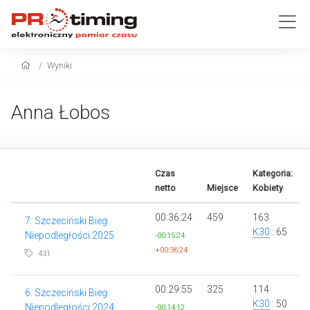
Wyniki
Anna Łobos
Czas
Kategoria:
netto
Miejsce
Kobiety
00:36:24
459
163
7. Szczeciński Bieg
K30
: 65
Niepodległości 2025
-00:15:24
+00:36:24
431
00:29:55
325
114
6. Szczeciński Bieg
K30
: 50
Niepodległości 2024
-00:14:12