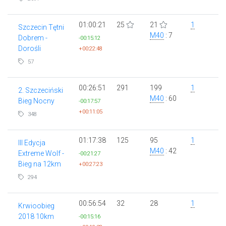
01:00:21
25
21
1
Szczecin Tętni
M40
: 7
Dobrem -
-00:15:12
Dorośli
+00:22:48
57
00:26:51
291
199
1
2. Szczeciński
M40
: 60
Bieg Nocny
-00:17:57
+00:11:05
348
01:17:38
125
95
1
III Edycja
M40
: 42
Extreme Wolf -
-00:21:27
Bieg na 12km
+00:27:23
294
00:56:54
32
28
1
Krwioobieg
2018 10km
-00:15:16