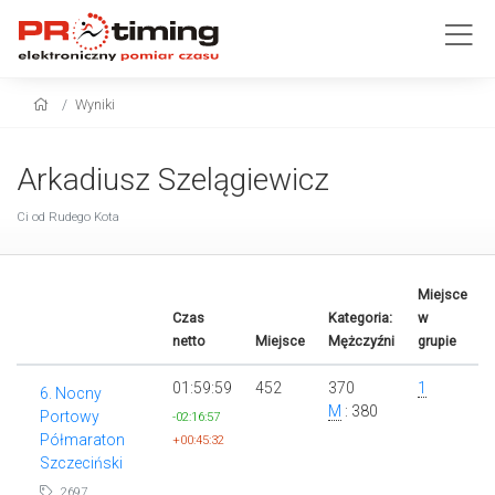
Wyniki
Arkadiusz Szelągiewicz
Ci od Rudego Kota
Miejsce
Czas
Kategoria:
w
netto
Miejsce
Mężczyźni
grupie
01:59:59
452
370
1
6. Nocny
M
: 380
Portowy
-02:16:57
Półmaraton
+00:45:32
Szczeciński
2697