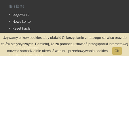
Moje Konto
Logowanie
Nowe konto
Reset hasła
Używamy plików cookies, aby ułatwić Ci korzystanie z naszego serwisu oraz do
Informacje
celów statystycznych. Pamiętaj, że za pomocą ustawień przeglądarki internetowej
Zasady Rejestracji
możesz samodzielnie określić warunki przechowywania cookies.
OK
Polityka Prywatności
Kontakt
Język
Metody płatności
System rejestracji
Startmeta.pl