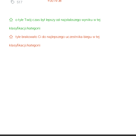
+00:19:38
517
o tyle Twój czas był lepszy od najsłabszego wyniku w tej
klasyfikacji/kategorii
tyle brakowało Ci do najlepszego uczestnika biegu w tej
klasyfikacji/kategorii