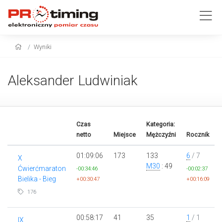
Wyniki
Aleksander Ludwiniak
Czas
Kategoria:
netto
Miejsce
Mężczyźni
Rocznik
01:09:06
173
133
6
/ 7
X
M30
: 49
Ćwierćmaraton
-00:34:46
-00:02:37
Bielika - Bieg
+00:30:47
+00:16:09
176
00:58:17
41
35
1
/ 1
IX