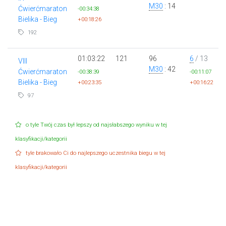
M30
: 14
Ćwierćmaraton
-00:34:38
Bielika - Bieg
+00:18:26
192
01:03:22
121
96
6
/ 13
VIII
M30
: 42
Ćwierćmaraton
-00:38:39
-00:11:07
Bielika - Bieg
+00:23:35
+00:16:22
97
o tyle Twój czas był lepszy od najsłabszego wyniku w tej
klasyfikacji/kategorii
tyle brakowało Ci do najlepszego uczestnika biegu w tej
klasyfikacji/kategorii