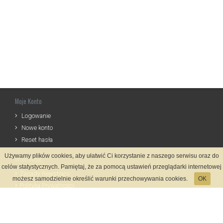
Moje Konto
Logowanie
Nowe konto
Reset hasła
Używamy plików cookies, aby ułatwić Ci korzystanie z naszego serwisu oraz do
Informacje
celów statystycznych. Pamiętaj, że za pomocą ustawień przeglądarki internetowej
Zasady Rejestracji
możesz samodzielnie określić warunki przechowywania cookies.
OK
Polityka Prywatności
Kontakt
Język