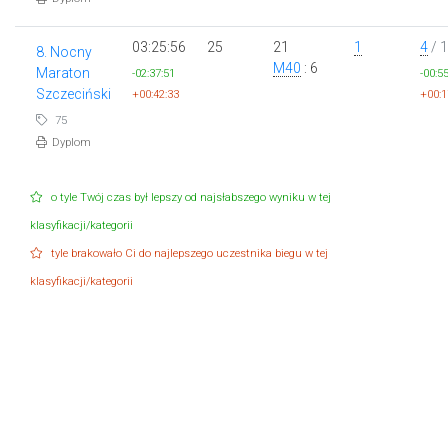
03:25:56
25
21
1
4
/ 
8. Nocny
M40
: 6
Maraton
-02:37:51
-00:5
Szczeciński
+00:42:33
+00:1
75
Dyplom
o tyle Twój czas był lepszy od najsłabszego wyniku w tej
klasyfikacji/kategorii
tyle brakowało Ci do najlepszego uczestnika biegu w tej
klasyfikacji/kategorii