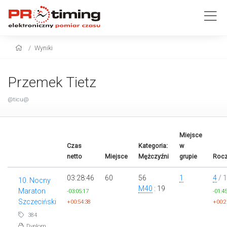
Wyniki
Przemek Tietz
@ticu@
Miejsce
Czas
Kategoria:
w
netto
Miejsce
Mężczyźni
grupie
Rocz
03:28:46
60
56
1
4
/ 
10. Nocny
M40
: 19
Maraton
-03:05:17
-01:4
Szczeciński
+00:54:38
+00:2
384
Dyplom