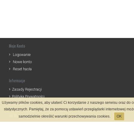
Moje Konto
Logowanie
Nowe konto
Reset hasła
Informacje
Zasady Rejestracji
Polityka Prywatności
Używamy plików cookies, aby ułatwić Ci korzystanie z naszego serwisu oraz do 
Kontakt
statystycznych. Pamiętaj, że za pomocą ustawień przeglądarki internetowej moż
Język
samodzielnie określić warunki przechowywania cookies.
OK