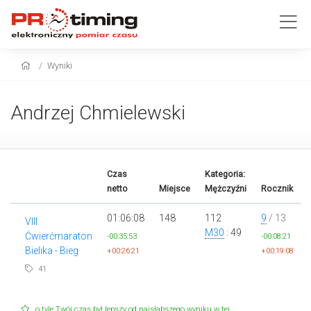
Wyniki
Andrzej Chmielewski
Czas
Kategoria:
netto
Miejsce
Mężczyźni
Rocznik
01:06:08
148
112
9
/ 13
VIII
M30
: 49
Ćwierćmaraton
-00:35:53
-00:08:21
Bielika - Bieg
+00:26:21
+00:19:08
41
o tyle Twój czas był lepszy od najsłabszego wyniku w tej