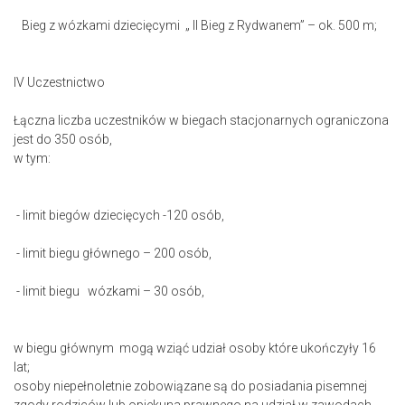
Bieg z wózkami dziecięcymi „ II Bieg z Rydwanem” – ok. 500 m;
IV Uczestnictwo
Łączna liczba uczestników w biegach stacjonarnych ograniczona
jest do 350 osób,
w tym:
- limit biegów dziecięcych -120 osób,
- limit biegu głównego – 200 osób,
- limit biegu wózkami – 30 osób,
w biegu głównym mogą wziąć udział osoby które ukończyły 16
lat;
osoby niepełnoletnie zobowiązane są do posiadania pisemnej