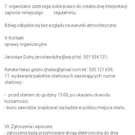
7. organizator zastrzega sobie prawo do ostatecznej interpretacji
zapisów niniejszego regulaminu;
8.bieg odbędzie się bez względu na warunki atmosferyczne;
9. Kontakt:
sprawy organizacyjne:
Jarosłąw Dulny jaroslawdulny@wp.pl tel.: 501 554 131;
Renata Hałas gestio.rjhalas@gmail.com tel.: 505 121 639;
11. wydawanie pakietów startowych zawierających: numer
startowy:
- przed startem do godziny 13:00, po okazaniu dowodu
tożsamości;
- biuro zawodów znajdować się będzie w pobliżu miejsca startu.
VII. Zgłoszenia i wpisowe
- zgłoszenia będą przyjmowane drogą elektroniczną do dnia