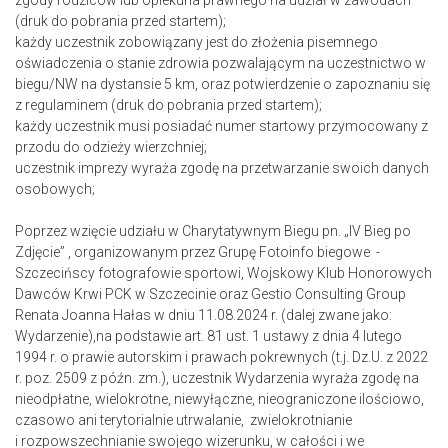
zgody rodziców lub opiekuna prawnego na udział w zawodach
(druk do pobrania przed startem);
każdy uczestnik zobowiązany jest do złożenia pisemnego
oświadczenia o stanie zdrowia pozwalającym na uczestnictwo w
biegu/NW na dystansie 5 km, oraz potwierdzenie o zapoznaniu się
z regulaminem (druk do pobrania przed startem);
każdy uczestnik musi posiadać numer startowy przymocowany z
przodu do odzieży wierzchniej;
uczestnik imprezy wyraża zgodę na przetwarzanie swoich danych
osobowych;
Poprzez wzięcie udziału w Charytatywnym Biegu pn. „IV Bieg po
Zdjęcie” , organizowanym przez Grupę Fotoinfo biegowe -
Szczecińscy fotografowie sportowi, Wojskowy Klub Honorowych
Dawców Krwi PCK w Szczecinie oraz Gestio Consulting Group
Renata Joanna Hałas w dniu 11.08.2024 r. (dalej zwane jako:
Wydarzenie),na podstawie art. 81 ust. 1 ustawy z dnia 4 lutego
1994 r. o prawie autorskim i prawach pokrewnych (t.j. Dz.U. z 2022
r. poz. 2509 z późn. zm.), uczestnik Wydarzenia wyraża zgodę na
nieodpłatne, wielokrotne, niewyłączne, nieograniczone ilościowo,
czasowo ani terytorialnie utrwalanie, zwielokrotnianie
i rozpowszechnianie swojego wizerunku, w całości i we