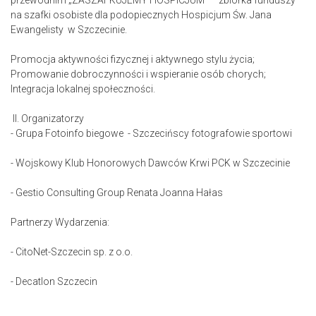
przewodnim „ZASZAFKUJEMY HOSPICJUM” – zbiórka funduszy
na szafki osobiste dla podopiecznych Hospicjum Św. Jana
Ewangelisty w Szczecinie.
Promocja aktywności fizycznej i aktywnego stylu życia;
Promowanie dobroczynności i wspieranie osób chorych;
Integracja lokalnej społeczności.
II. Organizatorzy
- Grupa Fotoinfo biegowe - Szczecińscy fotografowie sportowi
- Wojskowy Klub Honorowych Dawców Krwi PCK w Szczecinie
- Gestio Consulting Group Renata Joanna Hałas
Partnerzy Wydarzenia:
- CitoNet-Szczecin sp. z o.o.
- Decatlon Szczecin