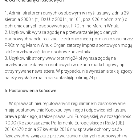
4. Ochrona danych osobowych
1. Administratorem danych osobowym w myśl ustawy z dnia 29
sierpnia 2000 r. (t.j. Dz.U. z 2001r., nr 101, poz. 926 z późn. zm.) o
ochronie danych osobowych jest PROtiming Marcin Wnuk.
2. Użytkownik wyraża zgodę na przetwarzanie jego danych
osobowych w celu realizacji elektronicznego pomiaru czasu przez
PROtiming Marcin Wnuk. Organizatorzy imprez sportowych mogą
także przetwarzać dane osobowe uczestnika.
3. Użytkownik strony www.protimig24.pl wyraża zgodę na
przetwarzanie danych osobowych w celach marketingowy np.
otrzymywane newslettera. W przypadku nie wyrażania takiej zgody
należy wysłać e-maila na kontakt@protimig24.pl.
5. Postanowienia końcowe
1. W sprawach nieuregulowanych regulaminem zastosowanie
mają postanowienia Kodeksu cywilnego i odpowiednich ustaw
prawa polskiego, a także prawa Unii Europejskiej, w szczególności
RODO (Rozporządzenie Parlamentu Europejskiego i Rady (UE)
2016/679 z dnia 27 kwietnia 2016 r. w sprawie ochrony osób
fizycznych w związku z przetwarzaniem danych osobowych i w