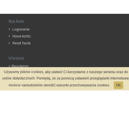
Moje Konto
Logowanie
Nowe konto
Reset hasła
Informacje
Regulamin
Używamy plików cookies, aby ułatwić Ci korzystanie z naszego serwisu oraz do
Zasady Rejestracji
celów statystycznych. Pamiętaj, że za pomocą ustawień przeglądarki internetowe
Polityka Prywatności
możesz samodzielnie określić warunki przechowywania cookies.
OK
Kontakt
Język
Metody płatności