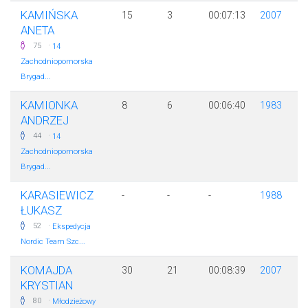
KAMIŃSKA
15
3
00:07:13
2007
ANETA
·
75
14
Zachodniopomorska
Brygad...
KAMIONKA
8
6
00:06:40
1983
ANDRZEJ
·
44
14
Zachodniopomorska
Brygad...
KARASIEWICZ
-
-
-
1988
ŁUKASZ
·
52
Ekspedycja
Nordic Team Szc...
KOMAJDA
30
21
00:08:39
2007
KRYSTIAN
·
80
Młodzieżowy