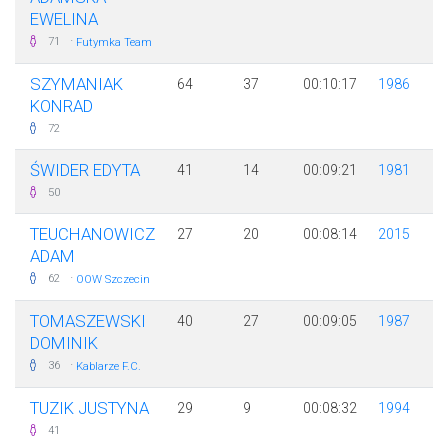
EWELINA
·
71
Futymka Team
SZYMANIAK
64
37
00:10:17
1986
KONRAD
72
ŚWIDER EDYTA
41
14
00:09:21
1981
50
TEUCHANOWICZ
27
20
00:08:14
2015
ADAM
·
62
OOW Szczecin
TOMASZEWSKI
40
27
00:09:05
1987
DOMINIK
·
36
Kablarze F.C.
TUZIK JUSTYNA
29
9
00:08:32
1994
41