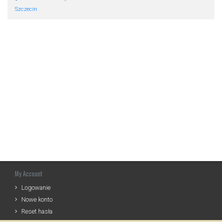
Szczecin
My Account
Logowanie
Nowe konto
Reset hasła