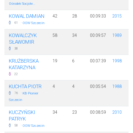
Ośrodek Socjote...
KOWAL DAMIAN
42
28
00:09:33
2015
·
61
OOW Szczecin
KOWALCZYK
58
34
00:09:57
1989
SŁAWOMIR
38
KRUŻBERSKA
19
6
00:07:39
1998
KATARZYNA
22
KUCHTA PIOTR
4
4
00:05:54
1988
·
76
KB Pionier
Szczecin
KUCZYŃSKI
34
23
00:08:59
2010
PATRYK
·
58
OOW Szczecin