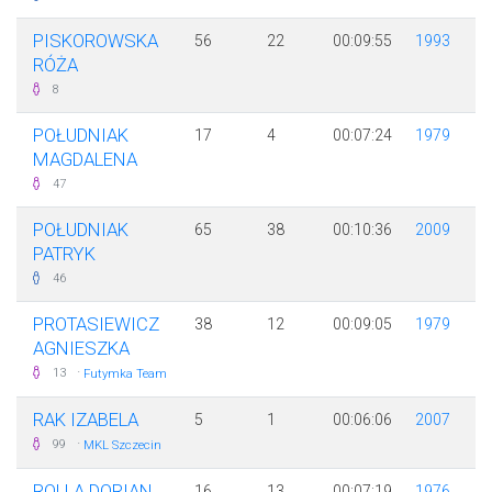
PISKOROWSKA
56
22
00:09:55
1993
RÓŻA
8
POŁUDNIAK
17
4
00:07:24
1979
MAGDALENA
47
POŁUDNIAK
65
38
00:10:36
2009
PATRYK
46
PROTASIEWICZ
38
12
00:09:05
1979
AGNIESZKA
·
13
Futymka Team
RAK IZABELA
5
1
00:06:06
2007
·
99
MKL Szczecin
ROLLA DORIAN
16
13
00:07:19
1976