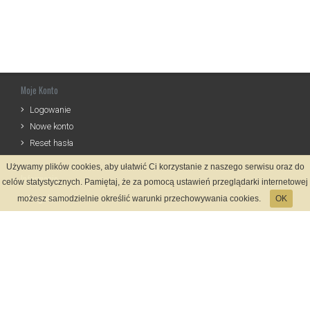
Moje Konto
Logowanie
Nowe konto
Reset hasła
Używamy plików cookies, aby ułatwić Ci korzystanie z naszego serwisu oraz do
Informacje
celów statystycznych. Pamiętaj, że za pomocą ustawień przeglądarki internetowej
Regulamin
możesz samodzielnie określić warunki przechowywania cookies.
OK
Zasady Rejestracji
Polityka Prywatności
Kontakt
Język