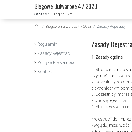
Biegowe Bulwarove 4 / 2023
Szczecin
· Bieg na 5km
Biegowe Bulwarove 4 / 2023
Zasady Rejestracji
Zasady Rejestra
Regulamin
Zasady Rejestracji
1. Zasady ogólne
Polityka Prywatności
1. Strona internetow
Kontakt
czynnościami związa
2. Uczestnicy rejest
elektronicznym pomia
3. Uczestnicy imprez
której się rejestrują.
4. Strona www.protim
• rejestracji do impre
• wglądu, możliwości
• dokonywania płatno