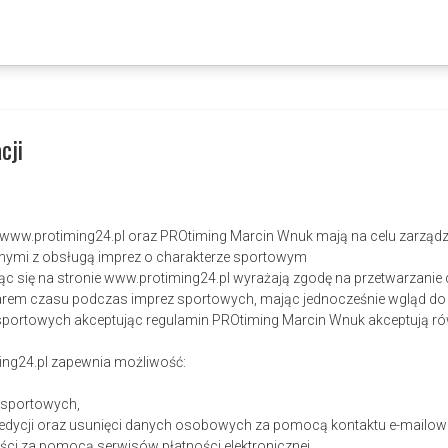
cji
a www.protiming24.pl oraz PROtiming Marcin Wnuk mają na celu zarządz
nymi z obsługą imprez o charakterze sportowym
rując się na stronie www.protiming24.pl wyrażają zgodę na przetwarza
rem czasu podczas imprez sportowych, mając jednocześnie wgląd do n
 sportowych akceptując regulamin PROtiming Marcin Wnuk akceptują ró
ing24.pl zapewnia możliwość:
z sportowych,
 edycji oraz usunięci danych osobowych za pomocą kontaktu e-mailow
ści za pomocą serwisów płatności elektronicznej,