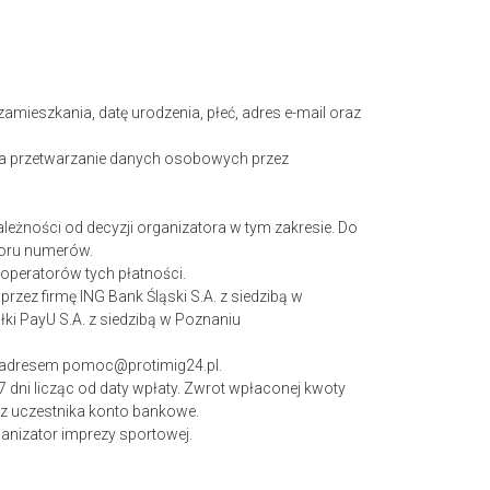
zamieszkania, datę urodzenia, płeć, adres e-mail oraz
 na przetwarzanie danych osobowych przez
ależności od decyzji organizatora w tym zakresie. Do
ioru numerów.
 operatorów tych płatności.
 przez firmę ING
Bank Śląski S.A. z siedzibą w
łki PayU S.A. z siedzibą w Poznaniu
od adresem pomoc@protimig24.pl.
7 dni licząc od daty wpłaty. Zwrot wpłaconej kwoty
ez uczestnika konto bankowe.
anizator imprezy sportowej.