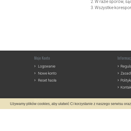
2. W razie sporów, s
3. Wszystkie korespo
Moje Konto
Informac
Logowanie
Regul
Nowe konto
Zasady
Reset hasła
Polity
Kontak
Metody płatności
Używamy plików cookies, aby ułatwić Ci korzystanie z naszego serwisu ora