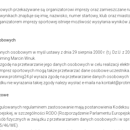
rtowych przekazywane są organizatorowi imprezy oraz zamieszczane na
ynikach znajduje się imię, nazwisko, numer startowy, klub oraz miast
rganizatorem imprezy sportowej istnieje możliwość wysyłania wyników
sobowych
nych osobowym w myśl ustawy z dnia 29 sierpnia 2000 r. (t.j. Dz.U. z 20
iming Marcin Wnuk.
 zgodę na przetwarzanie jego danych osobowych w celu realizacji elek
 imprez sportowych mogą także przetwarzać dane osobowe uczestnika
 www.protimig24.pl wyraża zgodę na przetwarzanie danych osobowych
dku nie wyrażania takiej zgody należy wysłać e-maila na kontakt@protim
ńcowe
egulowanych regulaminem zastosowanie mają postanowienia Kodeksu c
pejskiej, w szczególności RODO (Rozporządzenie Parlamentu Europejskie
sób fizycznych w związku z przetwarzaniem danych osobowych i w sp
95/46/WE).